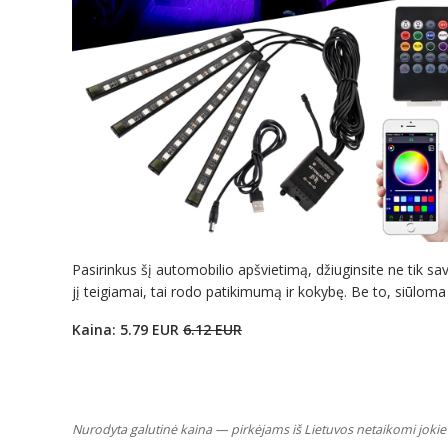
Pasirinkus šį automobilio apšvietimą, džiuginsite ne tik save,
jį teigiamai, tai rodo patikimumą ir kokybę. Be to, siūloma k
Kaina: 5.79 EUR
6.12 EUR
Nurodyta galutinė kaina — pirkėjams iš Lietuvos netaikomi jokie 