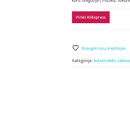
kuris reaguoja į muziką. Sukurk
Pirkti AliExpress
Išsaugoti norų krepšelyje
Kategorija:
Automobilio salono