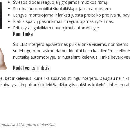
Šviesos diodai reaguoja į grojamos muzikos ritmą.
Suteikia automobiliui šiuolaikišką ir jaukią atmosferą.
Lengvai montuojama ir lanksti juosta prisitaiko prie įvairių pavi
Platus spalvų pasirinkimas ir reguliuojamas ryškumas.
Pritaikyta ilgalaikiam naudojimui automobilyje.
Kam tinka
Šis LED interjero apšvietimas puikiai tinka visiems, norintiems 
sudėtingų montavimo darbų. Idealiai tinka kasdienėms kelionėms
nuotaiką automobilyje, ar nustebinti keleivius. Tinka beveik v
Kodėl verta rinktis
 bet ir keleivius, kurie liks sužavėti stilingu interjeru. Daugiau nei 171
aina yra itin patraukli ir leidžia džiaugtis aukštos kokybės interjero a
muitai ar kiti importo mokesčiai.