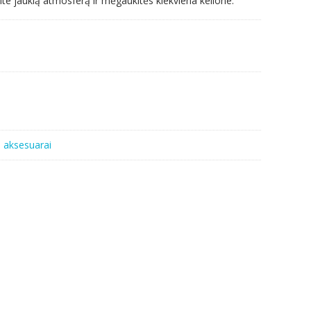
ite jaukią atmosferą ir mėgaukitės kiekviena kelione.
 aksesuarai