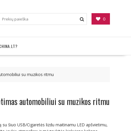
0
CHINA.LT?
utomobiliui su muzikos ritmu
etimas automobiliui su muzikos ritmu
ną su šiuo USB/Cigaretės lizdu maitinamu LED apšvietimu,