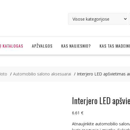
Ų KATALOGAS
APŽVALGOS
KAS NAUJESNIO?
KAS TAS MADEIN
Moto
Automobilio salono aksesuarai
Interjero LED apšvietimas a
Interjero LED apšvi
6.61
€
Atnaujinkite automobilio salo