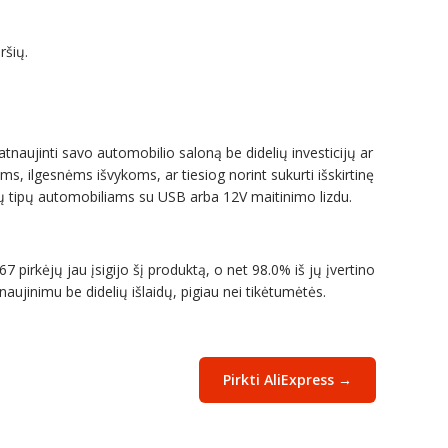
ršių.
atnaujinti savo automobilio saloną be didelių investicijų ar
, ilgesnėms išvykoms, ar tiesiog norint sukurti išskirtinę
isų tipų automobiliams su USB arba 12V maitinimo lizdu.
67 pirkėjų jau įsigijo šį produktą, o net 98.0% iš jų įvertino
tnaujinimu be didelių išlaidų, pigiau nei tikėtumėtės.
Pirkti AliExpress →