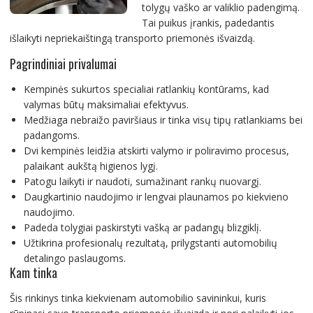
tolygų vaško ar valiklio padengimą.
Tai puikus įrankis, padedantis
išlaikyti nepriekaištingą transporto priemonės išvaizdą.
Pagrindiniai privalumai
Kempinės sukurtos specialiai ratlankių kontūrams, kad
valymas būtų maksimaliai efektyvus.
Medžiaga nebraižo paviršiaus ir tinka visų tipų ratlankiams bei
padangoms.
Dvi kempinės leidžia atskirti valymo ir poliravimo procesus,
palaikant aukštą higienos lygį.
Patogu laikyti ir naudoti, sumažinant rankų nuovargį.
Daugkartinio naudojimo ir lengvai plaunamos po kiekvieno
naudojimo.
Padeda tolygiai paskirstyti vašką ar padangų blizgiklį.
Užtikrina profesionalų rezultatą, prilygstanti automobilių
detalingo paslaugoms.
Kam tinka
Šis rinkinys tinka kiekvienam automobilio savininkui, kuris