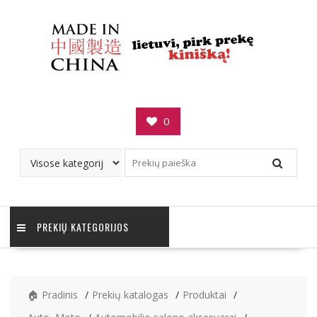
Skip
to
content
0
PREKIŲ KATEGORIJOS
🏠 Pradinis
Prekių katalogas
Produktai