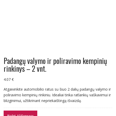
Padangų valymo ir poliravimo kempinių
rinkinys – 2 vnt.
4.07
€
Atgaivinkite automobilio ratus su šiuo 2 dalių padangų valymo ir
poliravimo kempinių rinkiniu. Idealiai tinka ratlankių vaškavimui ir
blizginimui, užtikrinant nepriekaištingą išvaizdą.
Pirkti AliExpress