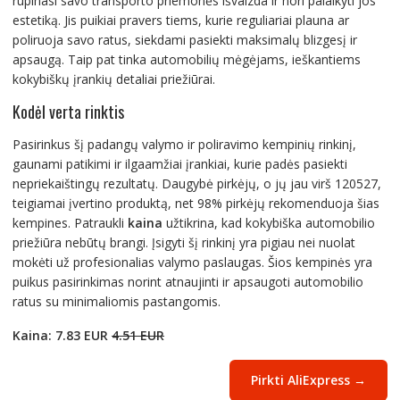
rūpinasi savo transporto priemonės išvaizda ir nori palaikyti jos
estetiką. Jis puikiai pravers tiems, kurie reguliariai plauna ar
poliruoja savo ratus, siekdami pasiekti maksimalų blizgesį ir
apsaugą. Taip pat tinka automobilių mėgėjams, ieškantiems
kokybiškų įrankių detaliai priežiūrai.
Kodėl verta rinktis
Pasirinkus šį padangų valymo ir poliravimo kempinių rinkinį,
gaunami patikimi ir ilgaamžiai įrankiai, kurie padės pasiekti
nepriekaištingų rezultatų. Daugybė pirkėjų, o jų jau virš 120527,
teigiamai įvertino produktą, net 98% pirkėjų rekomenduoja šias
kempines. Patraukli
kaina
užtikrina, kad kokybiška automobilio
priežiūra nebūtų brangi. Įsigyti šį rinkinį yra pigiau nei nuolat
mokėti už profesionalias valymo paslaugas. Šios kempinės yra
puikus pasirinkimas norint atnaujinti ir apsaugoti automobilio
ratus su minimaliomis pastangomis.
Kaina: 7.83 EUR
4.51 EUR
Pirkti AliExpress →