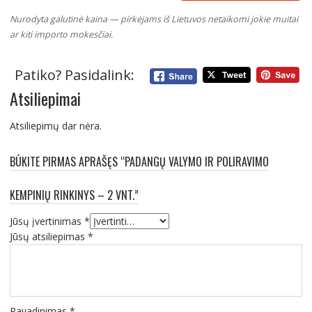
Nurodyta galutinė kaina — pirkėjams iš Lietuvos netaikomi jokie muitai
ar kiti importo mokesčiai.
Patiko? Pasidalink:
Atsiliepimai
Atsiliepimų dar nėra.
BŪKITE PIRMAS APRAŠĘS “PADANGŲ VALYMO IR POLIRAVIMO
KEMPINIŲ RINKINYS – 2 VNT.”
Jūsų įvertinimas
*
Jūsų atsiliepimas
*
Pavadinimas
*