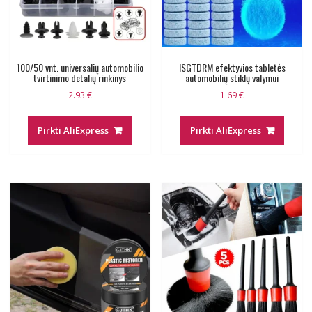
100/50 vnt. universalių automobilio
ISGTDRM efektyvios tabletės
tvirtinimo detalių rinkinys
automobilių stiklų valymui
2.93
€
1.69
€
Pirkti AliExpress
Pirkti AliExpress