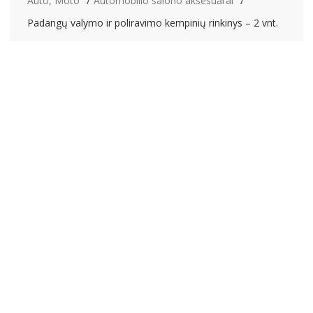
Auto, Moto
Automobilio salono aksesuarai
Padangų valymo ir poliravimo kempinių rinkinys – 2 vnt.