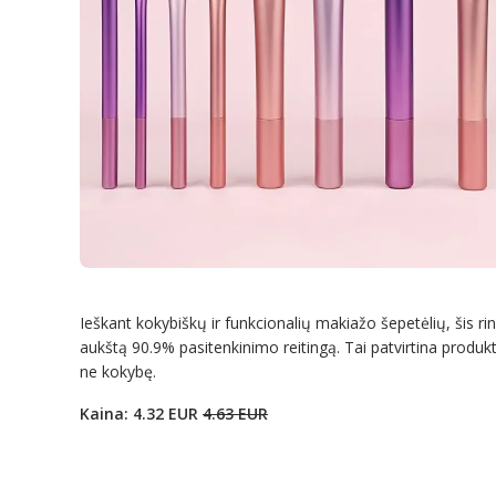
Ieškant kokybiškų ir funkcionalių makiažo šepetėlių, šis rin
aukštą 90.9% pasitenkinimo reitingą. Tai patvirtina produkto
ne kokybę.
Kaina: 4.32 EUR
4.63 EUR