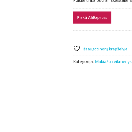
Puikiai tinka pudrai, skaistalam
10.58 €.
5.29 €.
Pirkti AliExpress
Išsaugoti norų krepšelyje
Kategorija:
Makiažo reikmenys