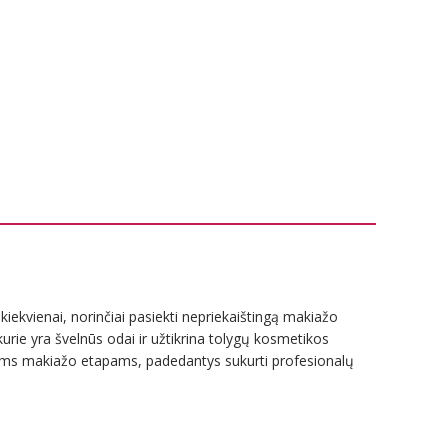
 kiekvienai, norinčiai pasiekti nepriekaištingą makiažo
 kurie yra švelnūs odai ir užtikrina tolygų kosmetikos
iriems makiažo etapams, padedantys sukurti profesionalų