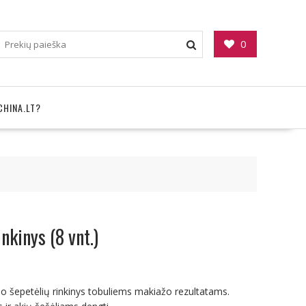
0
CHINA.LT?
nkinys (8 vnt.)
žo šepetėlių rinkinys tobuliems makiažo rezultatams.