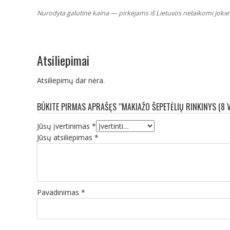
Nurodyta galutinė kaina — pirkėjams iš Lietuvos netaikomi jokie 
Atsiliepimai
Atsiliepimų dar nėra.
BŪKITE PIRMAS APRAŠĘS “MAKIAŽO ŠEPETĖLIŲ RINKINYS (8 V
Jūsų įvertinimas
*
Jūsų atsiliepimas
*
Pavadinimas
*