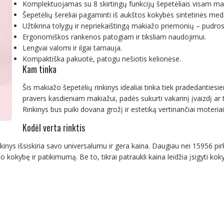
Komplektuojamas su 8 skirtingų funkcijų šepetėliais visam mak
Šepetėlių šereliai pagaminti iš aukštos kokybės sintetinės medž
Užtikrina tolygų ir nepriekaištingą makiažo priemonių – pudros
Ergonomiškos rankenos patogiam ir tiksliam naudojimui.
Lengvai valomi ir ilgai tarnauja.
Kompaktiška pakuotė, patogu nešiotis kelionėse.
Kam tinka
Šis makiažo šepetėlių rinkinys idealiai tinka tiek pradedantie
pravers kasdieniam makiažui, padės sukurti vakarinį įvaizdį ar
Rinkinys bus puiki dovana grožį ir estetiką vertinančiai moteriai
Kodėl verta rinktis
kinys išsiskiria savo universalumu ir gera kaina. Daugiau nei 15956 pirkė
 kokybę ir patikimumą. Be to, tikrai patraukli kaina leidžia įsigyti kok