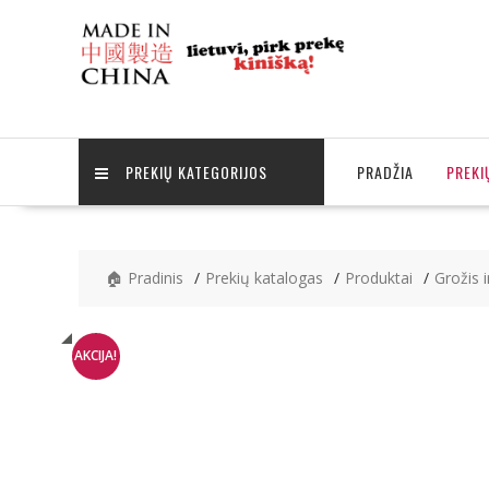
Skip
to
content
PREKIŲ KATEGORIJOS
PRADŽIA
PREKI
🏠 Pradinis
Prekių katalogas
Produktai
Grožis i
AKCIJA!