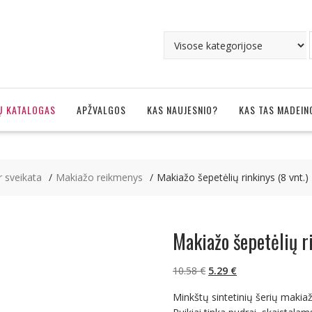
Ų KATALOGAS
APŽVALGOS
KAS NAUJESNIO?
KAS TAS MADEIN
r sveikata
Makiažo reikmenys
Makiažo šepetėlių rinkinys (8 vnt.)
Makiažo šepetėlių ri
Original
Current
10.58
€
5.29
€
price
price
Minkštų sintetinių šerių makia
was:
is: