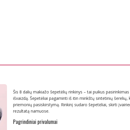
Šis 8 dalių makiažo šepetėlių rinkinys – tai puikus pasirinkimas
išvaizdą. Šepetėliai pagaminti iš itin minkštų sintetinių šerelių,
priemonių pasiskirstymą. Rinkinį sudaro šepetėliai, skirti įva
rezultatą namuose.
Pagrindiniai privalumai