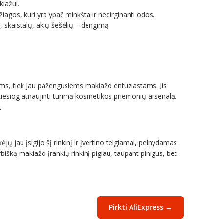
iažui.
iagos, kuri yra ypač minkšta ir nedirginanti odos.
, skaistalų, akių šešėlių – dengimą.
siems, tiek jau pažengusiems makiažo entuziastams. Jis
 tiesiog atnaujinti turimą kosmetikos priemonių arsenalą.
.
jų jau įsigijo šį rinkinį ir įvertino teigiamai, pelnydamas
ybišką makiažo įrankių rinkinį pigiau, taupant pinigus, bet
Pirkti AliExpress →