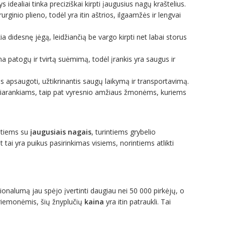
 idealiai tinka preciziškai kirpti įaugusius nagų kraštelius.
rginio plieno, todėl yra itin aštrios, ilgaamžės ir lengvai
didesnę jėgą, leidžiančią be vargo kirpti net labai storus
a patogų ir tvirtą suėmimą, todėl įrankis yra saugus ir
 apsaugoti, užtikrinantis saugų laikymą ir transportavimą.
iriarankiams, taip pat vyresnio amžiaus žmonėms, kuriems
ntiems su
įaugusiais nagais
, turintiems grybelio
 tai yra puikus pasirinkimas visiems, norintiems atlikti
cionalumą jau spėjo įvertinti daugiau nei 50 000 pirkėjų, o
priemonėmis, šių žnyplučių
kaina
yra itin patraukli. Tai