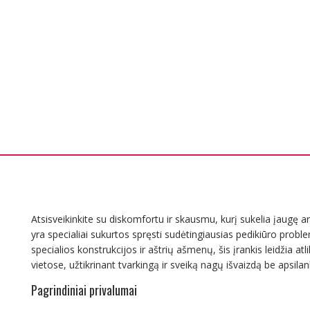
Atsisveikinkite su diskomfortu ir skausmu, kurį sukelia įaugę a
yra specialiai sukurtos spręsti sudėtingiausias pedikiūro probl
specialios konstrukcijos ir aštrių ašmenų, šis įrankis leidžia atl
vietose, užtikrinant tvarkingą ir sveiką nagų išvaizdą be apsila
Pagrindiniai privalumai