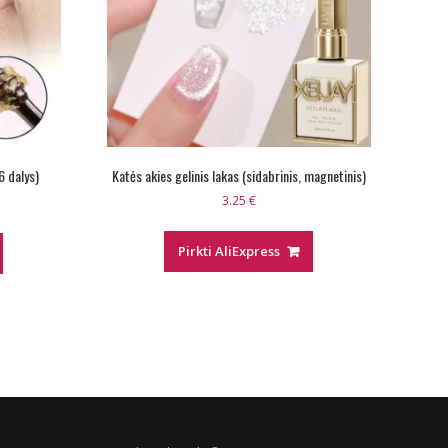
6 dalys)
Katės akies gelinis lakas (sidabrinis, magnetinis)
ent
3.25
€
e
Pirkti AliExpress
€.