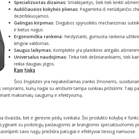
Specializuotas dizainas:
Smailėjantys, šiek tiek lenkti ašmenys
Aukščiausios kokybės plienas:
Pagaminta iš nerūdijančio chiru
dezinfekuojamos.
Galingas kirpimas:
Dvigubos spyruoklės mechanizmas suteikia 
ir kietus nagus.
Ergonomiška rankena:
Neslystanti, gumuota rankena užtikrin
lengvai valdomas.
Saugus laikymas:
Komplekte yra plastikinis antgalis ašmenims
Universalus naudojimas:
Tinka tiek dešiniarankiams, tiek ka
reikia daugiau jėgos.
Kam tinka
Šios žnyplutės yra nepakeičiamas įrankis žmonėms, susiduria
rs senjorams, kurių nagai su amžiumi tampa sunkiau prižiūrimi. Taip pat
krinant maksimalų saugumą ir efektyvumą.
ažia išvaizda, bet ir geresne pėdų sveikata. Šio produkto kokybę ir funk
. Lyginant su podologų paslaugomis ar brangiomis specializuotomis 
pasirūpinti savo nagų priežiūra patogiai ir efektyviai tiesiog namuose.