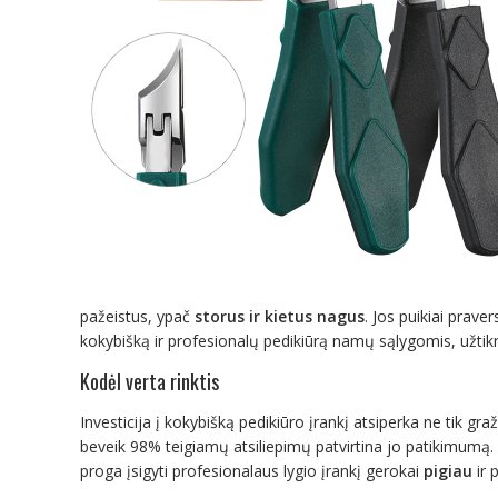
pažeistus, ypač
storus ir kietus nagus
. Jos puikiai prave
kokybišką ir profesionalų pedikiūrą namų sąlygomis, užti
Kodėl verta rinktis
Investicija į kokybišką pedikiūro įrankį atsiperka ne tik gr
beveik 98% teigiamų atsiliepimų patvirtina jo patikimumą
proga įsigyti profesionalaus lygio įrankį gerokai
pigiau
ir 