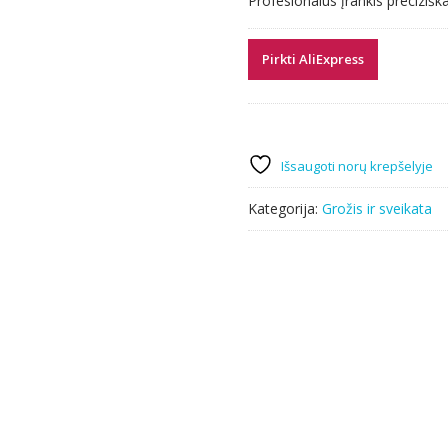
Profesionalus įrankis precizišk
2.51 €.
2.41 €.
Pirkti AliExpress
Išsaugoti norų krepšelyje
Kategorija:
Grožis ir sveikata