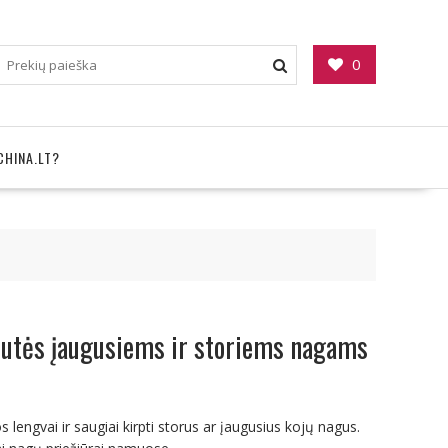
0
CHINA.LT?
lutės įaugusiems ir storiems nagams
s lengvai ir saugiai kirpti storus ar įaugusius kojų nagus.