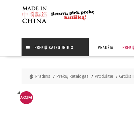
Skip
to
content
PREKIŲ KATEGORIJOS
PRADŽIA
PREKI
🏠 Pradinis
Prekių katalogas
Produktai
Grožis i
AKCIJA!