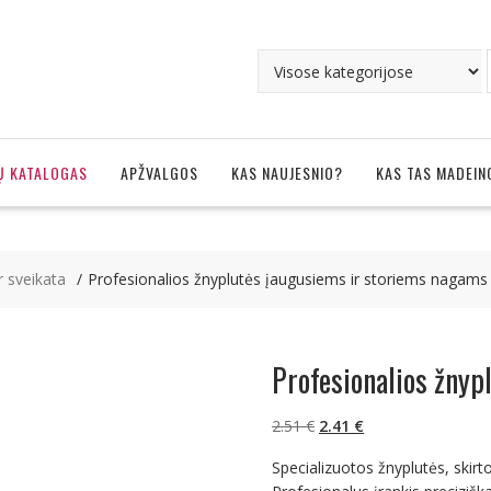
Ų KATALOGAS
APŽVALGOS
KAS NAUJESNIO?
KAS TAS MADEIN
r sveikata
Profesionalios žnyplutės įaugusiems ir storiems nagams
Profesionalios žnyp
Original
Current
2.51
€
2.41
€
price
price
Specializuotos žnyplutės, skirto
was:
is: