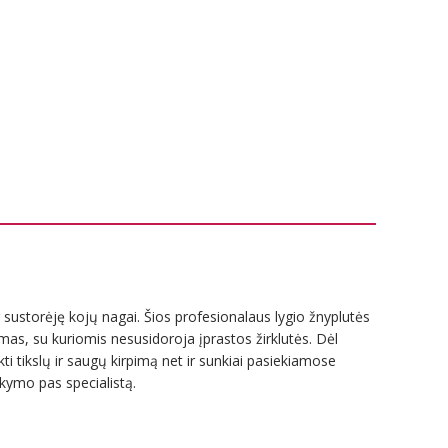
r sustorėję kojų nagai. Šios profesionalaus lygio žnyplutės
emas, su kuriomis nesusidoroja įprastos žirklutės. Dėl
ikti tikslų ir saugų kirpimą net ir sunkiai pasiekiamose
nkymo pas specialistą.