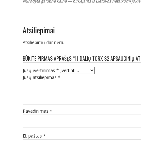
Nurodyta galutinė kaina — pirkėjams iš Lietuvos netaikomi jokie 
Atsiliepimai
Atsiliepimų dar nėra.
BŪKITE PIRMAS APRAŠĘS “11 DALIŲ TORX S2 APSAUGINIŲ A
Jūsų įvertinimas
*
Jūsų atsiliepimas
*
Pavadinimas
*
El. paštas
*