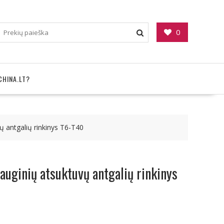
0
CHINA.LT?
ų antgalių rinkinys T6-T40
sauginių atsuktuvų antgalių rinkinys