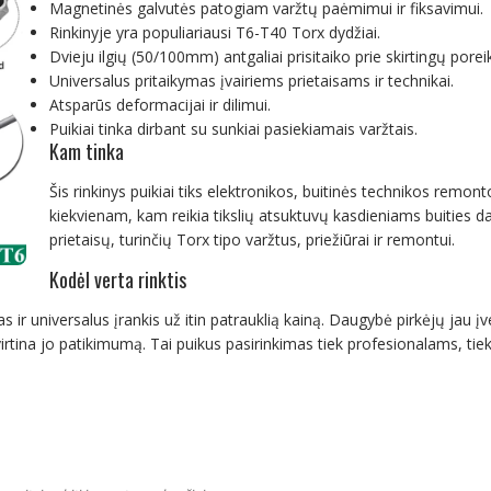
Magnetinės galvutės patogiam varžtų paėmimui ir fiksavimui.
Rinkinyje yra populiariausi T6-T40 Torx dydžiai.
Dvieju ilgių (50/100mm) antgaliai prisitaiko prie skirtingų poreik
Universalus pritaikymas įvairiems prietaisams ir technikai.
Atsparūs deformacijai ir dilimui.
Puikiai tinka dirbant su sunkiai pasiekiamais varžtais.
Kam tinka
Šis rinkinys puikiai tiks elektronikos, buitinės technikos rem
kiekvienam, kam reikia tikslių atsuktuvų kasdieniams buities da
prietaisų, turinčių Torx tipo varžtus, priežiūrai ir remontui.
Kodėl verta rinktis
 ir universalus įrankis už itin patrauklią kainą. Daugybė pirkėjų jau į
virtina jo patikimumą. Tai puikus pasirinkimas tiek profesionalams, ti