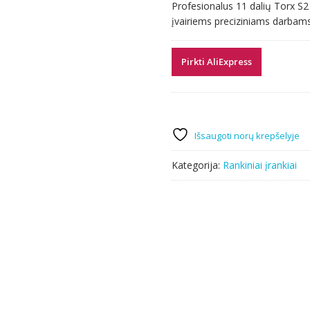
Profesionalus 11 dalių Torx S2 
įvairiems preciziniams darbams. 
Pirkti AliExpress
Išsaugoti norų krepšelyje
Kategorija:
Rankiniai įrankiai