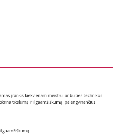
iamas įrankis kiekvienam meistrui ar buities technikos
žtikrina tikslumą ir ilgaamžiškumą, palengvinančius
a ilgaamžiškumą.