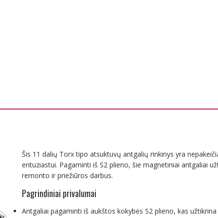
Šis 11 dalių Torx tipo atsuktuvų antgalių rinkinys yra nepakeič
entuziastui. Pagaminti iš S2 plieno, šie magnetiniai antgaliai u
remonto ir priežiūros darbus.
Pagrindiniai privalumai
Antgaliai pagaminti iš aukštos kokybės S2 plieno, kas užtikrin