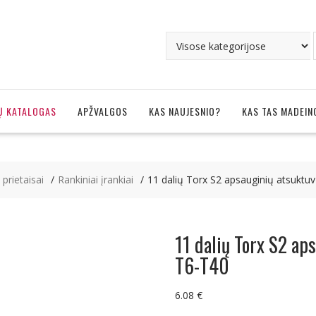
Ų KATALOGAS
APŽVALGOS
KAS NAUJESNIO?
KAS TAS MADEIN
, prietaisai
Rankiniai įrankiai
11 dalių Torx S2 apsauginių atsuktuv
11 dalių Torx S2 ap
T6-T40
6.08
€