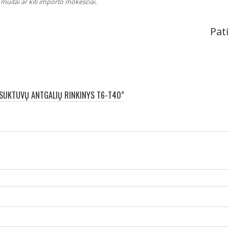
muitai ar kiti importo mokesčiai.
Pati
TSUKTUVŲ ANTGALIŲ RINKINYS T6-T40”