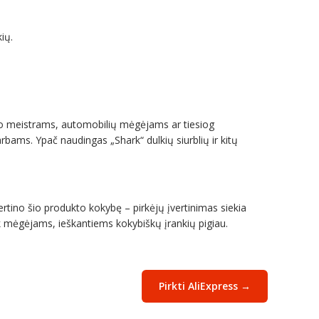
ių.
onto meistrams, automobilių mėgėjams ar tiesiog
rbams. Ypač naudingas „Shark“ dulkių siurblių ir kitų
vertino šio produkto kokybę – pirkėjų įvertinimas siekia
ek mėgėjams, ieškantiems kokybiškų įrankių pigiau.
Pirkti AliExpress →