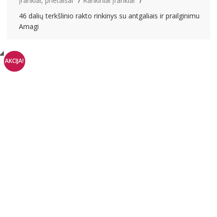
Įrankiai, prietaisai
Rankiniai įrankiai
46 dalių terkšlinio rakto rinkinys su antgaliais ir prailginimu
Amagi
AKCIJA!