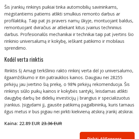
Šis įrankių rinkinys puikiai tinka automobilių savininkams,
mėgstantiems patiems atlikti smulkius remonto darbus ar
profilaktiką. Taip pat jis pravers namų ūkyje, montuojant baldus,
remontuojant dviračius ar atliekant kitus įvairius techninius
darbus. Profesionalūs mechanikai ir technikai taip pat įvertins šio
rinkinio universalumą ir kokybę, ieškant patikimo ir mobilaus
sprendimo.
Kodėl verta rinktis
Rinktis šį Amagi terkšlinio rakto rinkinį verta dėl jo universalumo,
ilgaamžiškumo ir itin patrauklios kainos. Daugiau nei 28255
pirkėjų jau įvertino šią prekę, o 98% pirkėjų rekomenduoja. Šis
rinkinys siūlo puikų kainos ir kokybės santykį, leisdamas atlikti
daugybę darbų be didelių investicijų į brangius ir specializuotus
įrankius. Įsigydami jį, gausite patikimą pagalbininką, kuris tarnaus
ilgus metus ir bus pigiau nei pirkti kiekvieną atskirą įrankį atskirai.
Kaina: 22.89 EUR
23.36 EUR
Pirkti AliExpress →