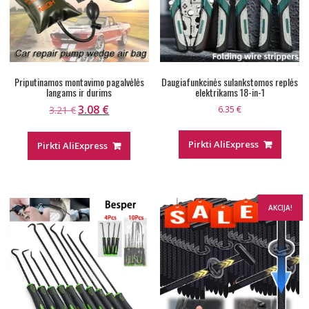
Priputinamos montavimo pagalvėlės
Daugiafunkcinės sulankstomos replės
langams ir durims
elektrikams 18-in-1
3.08
€
Original
Current
3.21
€
6.35
€
price
price
was:
is:
Pirkti AliExpress
Pirkti AliExpress
3.21 €.
3.08 €.
AKCIJA!