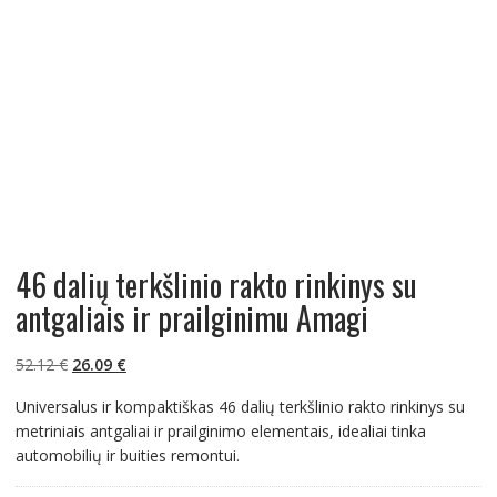
46 dalių terkšlinio rakto rinkinys su
antgaliais ir prailginimu Amagi
Original
Current
52.12
€
26.09
€
price
price
Universalus ir kompaktiškas 46 dalių terkšlinio rakto rinkinys su
was:
is:
metriniais antgaliai ir prailginimo elementais, idealiai tinka
52.12 €.
26.09 €.
automobilių ir buities remontui.