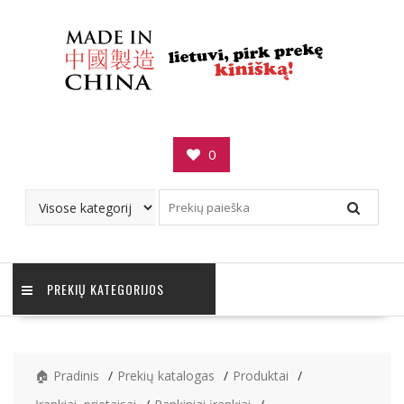
Skip
to
content
0
PREKIŲ KATEGORIJOS
🏠 Pradinis
Prekių katalogas
Produktai