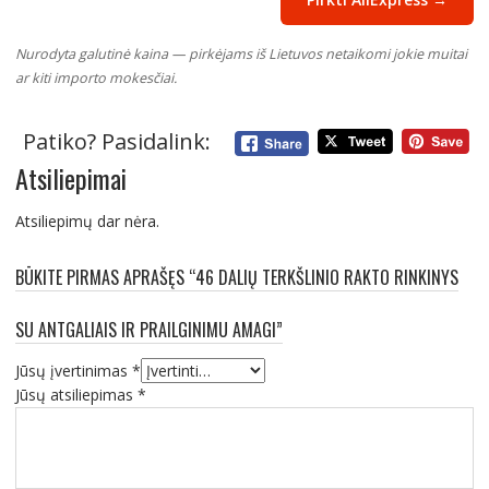
Nurodyta galutinė kaina — pirkėjams iš Lietuvos netaikomi jokie muitai
ar kiti importo mokesčiai.
Patiko? Pasidalink:
Atsiliepimai
Atsiliepimų dar nėra.
BŪKITE PIRMAS APRAŠĘS “46 DALIŲ TERKŠLINIO RAKTO RINKINYS
SU ANTGALIAIS IR PRAILGINIMU AMAGI”
Jūsų įvertinimas
*
Jūsų atsiliepimas
*