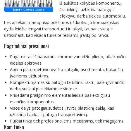
iš aukštos kokybės komponentų,
šis rinkinys užtikrina patogų ir
efektyvų darbą tiek su automobiliu,
tiek atliekant namų ūkio priežiūros užduotis. Jo kompaktiškas
dydis leidžia lengvai transportuoti ir laikyti, taupant vietą ir
užtikrinant, kad visada turėsite reikiamą įrankį po ranka.
Pagrindiniai privalumai
Pagamintas iš patvaraus chromo vanadžio plieno, atlaikančio
dideles apkrovas.
Apima platų metrinio dydžio antgalių asortimentą, tinkančių
įvairioms užduotims.
Komplektuojamas su patogiu terkšliniu raktu, palengvinančiu
darbą sunkiai pasiekiamose vietose.
Pridedami prailginimo elementai leidžia pasiekti giliau
esančius komponentus.
Visos dalys patogiai sudėtos į tvirtą plastikinį dėklą, kas
užtikrina tvarką ir patogų transportavimą.
Puikiai tinka tiek profesionaliems meistrams, tiek mėgėjams.
Kam tinka