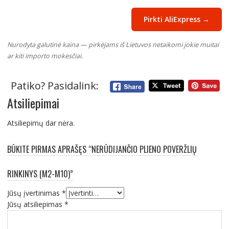
Pirkti AliExpress →
Nurodyta galutinė kaina — pirkėjams iš Lietuvos netaikomi jokie muitai
ar kiti importo mokesčiai.
Patiko? Pasidalink:
Atsiliepimai
Atsiliepimų dar nėra.
BŪKITE PIRMAS APRAŠĘS “NERŪDIJANČIO PLIENO POVERŽLIŲ
RINKINYS (M2-M10)”
Jūsų įvertinimas
*
Jūsų atsiliepimas
*