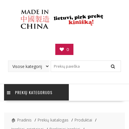
Skip
to
content
0
PREKIŲ KATEGORIJOS
🏠 Pradinis
Prekių katalogas
Produktai