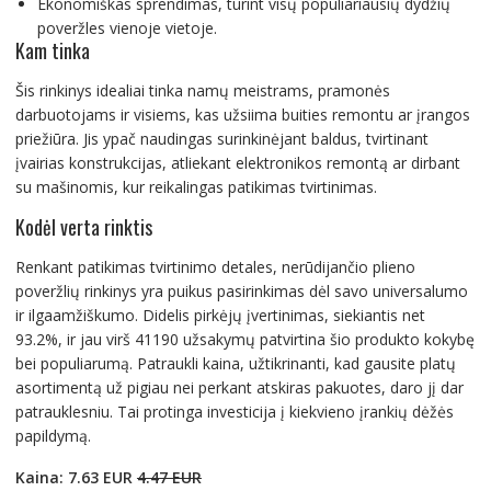
Ekonomiškas sprendimas, turint visų populiariausių dydžių
poveržles vienoje vietoje.
Kam tinka
Šis rinkinys idealiai tinka namų meistrams, pramonės
darbuotojams ir visiems, kas užsiima buities remontu ar įrangos
priežiūra. Jis ypač naudingas surinkinėjant baldus, tvirtinant
įvairias konstrukcijas, atliekant elektronikos remontą ar dirbant
su mašinomis, kur reikalingas patikimas tvirtinimas.
Kodėl verta rinktis
Renkant patikimas tvirtinimo detales, nerūdijančio plieno
poveržlių rinkinys yra puikus pasirinkimas dėl savo universalumo
ir ilgaamžiškumo. Didelis pirkėjų įvertinimas, siekiantis net
93.2%, ir jau virš 41190 užsakymų patvirtina šio produkto kokybę
bei populiarumą. Patraukli kaina, užtikrinanti, kad gausite platų
asortimentą už pigiau nei perkant atskiras pakuotes, daro jį dar
patrauklesniu. Tai protinga investicija į kiekvieno įrankių dėžės
papildymą.
Kaina: 7.63 EUR
4.47 EUR