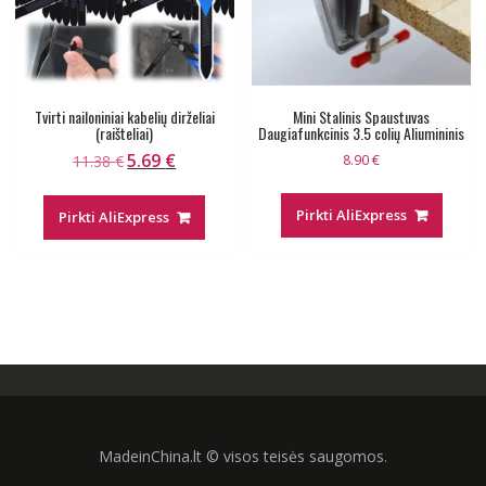
Tvirti nailoniniai kabelių dirželiai
Mini Stalinis Spaustuvas
(raišteliai)
Daugiafunkcinis 3.5 colių Aliumininis
5.69
€
Original
Current
11.38
€
8.90
€
price
price
was:
is:
Pirkti AliExpress
Pirkti AliExpress
11.38 €.
5.69 €.
MadeinChina.lt © visos teisės saugomos.