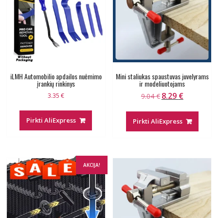
iLMH Automobilio apdailos nuėmimo
Mini staliukas spaustuvas juvelyrams
įrankių rinkinys
ir modeliuotojams
8.29
€
Original
Current
3.35
€
9.04
€
price
price
was:
is:
Pirkti AliExpress
Pirkti AliExpress
9.04 €.
8.29 €.
AKCIJA!