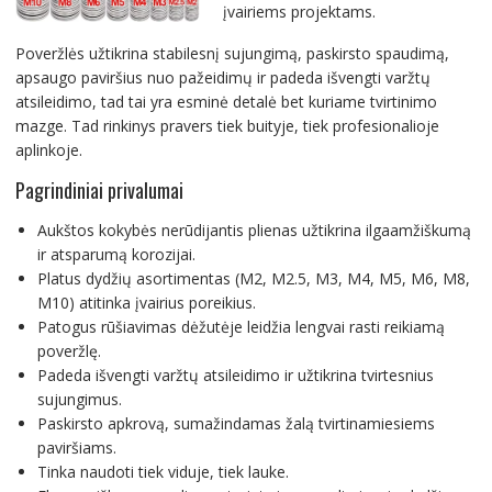
įvairiems projektams.
Poveržlės užtikrina stabilesnį sujungimą, paskirsto spaudimą,
apsaugo paviršius nuo pažeidimų ir padeda išvengti varžtų
atsileidimo, tad tai yra esminė detalė bet kuriame tvirtinimo
mazge. Tad rinkinys pravers tiek buityje, tiek profesionalioje
aplinkoje.
Pagrindiniai privalumai
Aukštos kokybės nerūdijantis plienas užtikrina ilgaamžiškumą
ir atsparumą korozijai.
Platus dydžių asortimentas (M2, M2.5, M3, M4, M5, M6, M8,
M10) atitinka įvairius poreikius.
Patogus rūšiavimas dėžutėje leidžia lengvai rasti reikiamą
poveržlę.
Padeda išvengti varžtų atsileidimo ir užtikrina tvirtesnius
sujungimus.
Paskirsto apkrovą, sumažindamas žalą tvirtinamiesiems
paviršiams.
Tinka naudoti tiek viduje, tiek lauke.