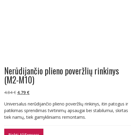
Nerūdijančio plieno poveržlių rinkinys
(M2-M10)
Original
Current
4.84
€
4.79
€
price
price
Universalus nerūdijančio plieno poveržlių rinkinys, itin patogus ir
was:
is:
patikimas sprendimas tvirtinimų apsaugai bei stabilumui, skirtas
4.84 €.
4.79 €.
tiek namų, tiek gamykliniams remontams.
Pirkti AliExpress