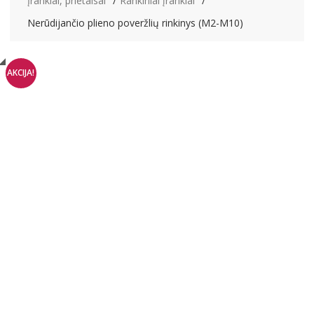
Įrankiai, prietaisai
Rankiniai įrankiai
Nerūdijančio plieno poveržlių rinkinys (M2-M10)
AKCIJA!