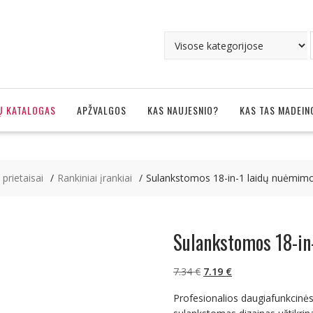
Ų KATALOGAS
APŽVALGOS
KAS NAUJESNIO?
KAS TAS MADEIN
, prietaisai
Rankiniai įrankiai
Sulankstomos 18-in-1 laidų nuėmimo
Sulankstomos 18-in
Original
Current
7.34
€
7.19
€
price
price
Profesionalios daugiafunkcinės
was:
is: