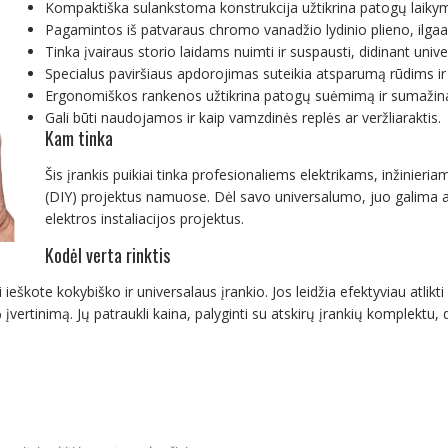
Kompaktiška sulankstoma konstrukcija užtikrina patogų laikym
Pagamintos iš patvaraus chromo vanadžio lydinio plieno, ilgaam
Tinka įvairaus storio laidams nuimti ir suspausti, didinant univ
Specialus paviršiaus apdorojimas suteikia atsparumą rūdims ir 
Ergonomiškos rankenos užtikrina patogų suėmimą ir sumažina
Gali būti naudojamos ir kaip vamzdinės replės ar veržliaraktis.
Kam tinka
Šis įrankis puikiai tinka profesionaliems elektrikams, inžinieria
(DIY) projektus namuose. Dėl savo universalumo, juo galima at
elektros instaliacijos projektus.
Kodėl verta rinktis
eškote kokybiško ir universalaus įrankio. Jos leidžia efektyviau atlikti 
vertinimą. Jų patraukli kaina, palyginti su atskirų įrankių komplektu, d