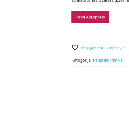
sulankstomas dizainas užtikrin
7.34 €.
7.19 €.
Pirkti AliExpress
Išsaugoti norų krepšelyje
Kategorija:
Rankiniai įrankiai