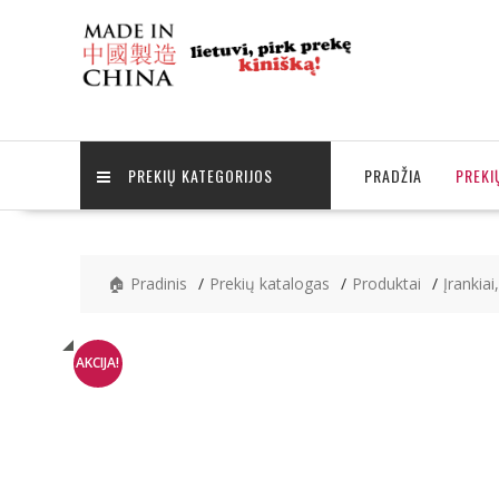
Skip
to
content
PREKIŲ KATEGORIJOS
PRADŽIA
PREKI
🏠 Pradinis
Prekių katalogas
Produktai
Įrankiai
AKCIJA!