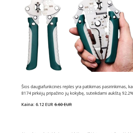
Šios daugiafunkcinės replės yra patikimas pasirinkimas, kai i
8174 pirkėjų pripažino jų kokybę, suteikdami aukštą 92.2% į
Kaina: 6.12 EUR
6.60 EUR