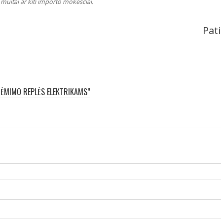
muitai ar kiti importo mokesčiai.
Pati
UĖMIMO REPLĖS ELEKTRIKAMS”