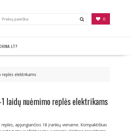
0
CHINA.LT?
 replės elektrikams
-1 laidų nuėmimo replės elektrikams
 replės, apjungiančios 18 įrankių viename. Kompaktiškas