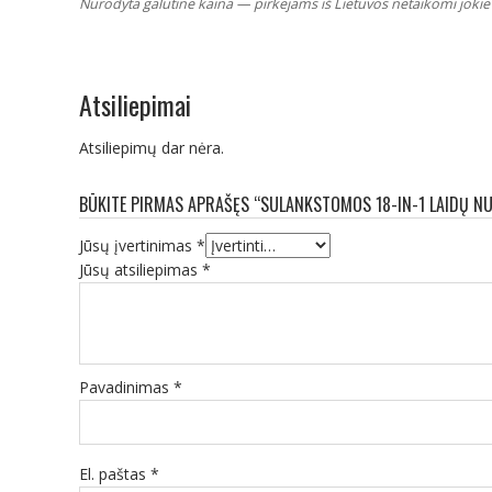
Nurodyta galutinė kaina — pirkėjams iš Lietuvos netaikomi jokie 
Atsiliepimai
Atsiliepimų dar nėra.
BŪKITE PIRMAS APRAŠĘS “SULANKSTOMOS 18-IN-1 LAIDŲ N
Jūsų įvertinimas
*
Jūsų atsiliepimas
*
Pavadinimas
*
El. paštas
*