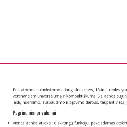
Pristatomos sulankstomos daugiafunkcinės, 18-in-1 replės yra i
vertinančiam universalumą ir kompaktiškumą. Šis įrankis sujungia
laidų nuėmimo, suspaudimo ir pjovimo darbus, taupant vietą į
Pagrindiniai privalumai
Vienas įrankis atlieka 18 skirtingų funkcijų, pakeisdamas atskir