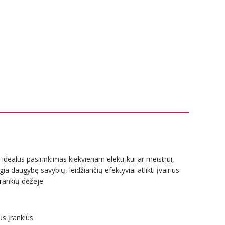
dealus pasirinkimas kiekvienam elektrikui ar meistrui,
 daugybę savybių, leidžiančių efektyviai atlikti įvairius
rankių dėžėje.
us įrankius.