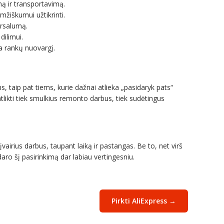
ą ir transportavimą.
žiškumui užtikrinti.
ersalumą.
dilimui.
 rankų nuovargį.
ms, taip pat tiems, kurie dažnai atlieka „pasidaryk pats“
likti tiek smulkius remonto darbus, tiek sudėtingus
įvairius darbus, taupant laiką ir pastangas. Be to, net virš
aro šį pasirinkimą dar labiau vertingesniu.
Pirkti AliExpress →