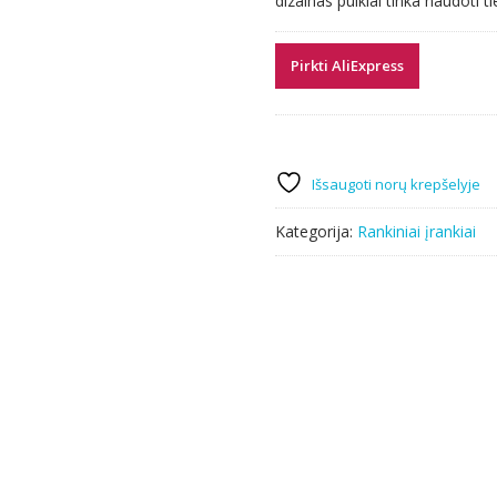
dizainas puikiai tinka naudoti t
Pirkti AliExpress
Išsaugoti norų krepšelyje
Kategorija:
Rankiniai įrankiai