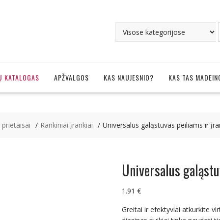
Ų KATALOGAS
APŽVALGOS
KAS NAUJESNIO?
KAS TAS MADEIN
, prietaisai
Rankiniai įrankiai
Universalus galąstuvas peiliams ir įr
Universalus galąstu
1.91
€
Greitai ir efektyviai atkurkite 