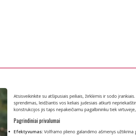
Atsisveikinkite su atšipusiais peiliais, žirklėmis ir sodo įrankiai
sprendimas, leidžiantis vos keliais judesiais atkurti nepriekai
konstrukcijos jis taps nepakeičiamu pagalbininku tiek virtuvėje,
Pagrindiniai privalumai
Efektyvumas:
Volframo plieno galandimo ašmenys užtikrina gre