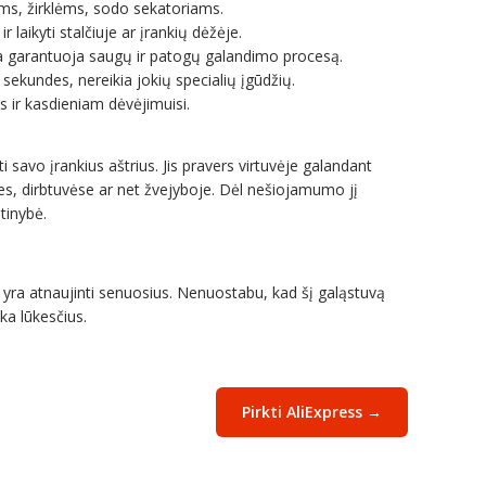
ams, žirklėms, sodo sekatoriams.
r laikyti stalčiuje ar įrankių dėžėje.
 garantuoja saugų ir patogų galandimo procesą.
sekundes, nereikia jokių specialių įgūdžių.
 ir kasdieniam dėvėjimuisi.
i savo įrankius aštrius. Jis pravers virtuvėje galandant
rkles, dirbtuvėse ar net žvejyboje. Dėl nešiojamumo jį
ūtinybė.
iau yra atnaujinti senuosius. Nenuostabu, kad šį galąstuvą
nka lūkesčius.
Pirkti AliExpress →