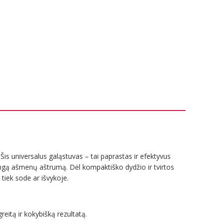
s. Šis universalus galąstuvas – tai paprastas ir efektyvus
štingą ašmenų aštrumą. Dėl kompaktiško dydžio ir tvirtos
 tiek sode ar išvykoje.
itą ir kokybišką rezultatą.