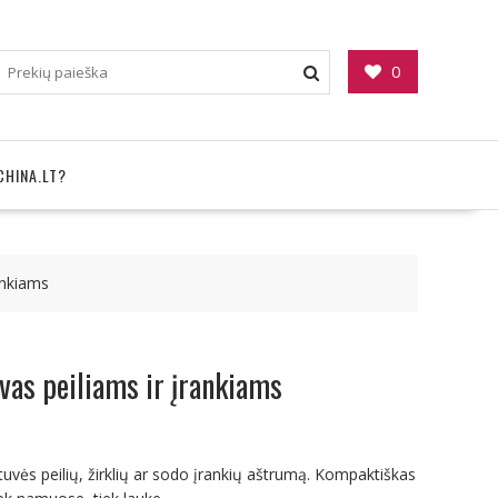
0
CHINA.LT?
ankiams
vas peiliams ir įrankiams
virtuvės peilių, žirklių ar sodo įrankių aštrumą. Kompaktiškas