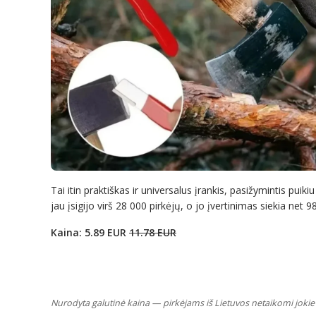
Tai itin praktiškas ir universalus įrankis, pasižymintis pui
jau įsigijo virš 28 000 pirkėjų, o jo įvertinimas siekia net 
Kaina: 5.89 EUR
11.78 EUR
Nurodyta galutinė kaina — pirkėjams iš Lietuvos netaikomi jokie 