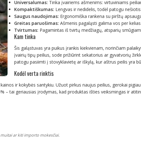
Universalumas:
Tinka įvairiems ašmenims: virtuviniams peili
Kompaktiškumas:
Lengvas ir nedidelis, todėl patogu nešiotis i
Saugus naudojimas:
Ergonomiška rankena su pirštų apsauga
Greitas paruošimas:
Ašmenis pagaląsti galima vos per kelias 
Tvirtumas:
Pagamintas iš tvirtų medžiagų, atsparių smūgiams
Kam tinka
Šis galąstuvas yra puikus įrankis kiekvienam, norinčiam palaikyt
įvairių tipų peilius, sode prižiūrint sekatorius ar gyvatvorių ži
patogu pasiimti į stovyklavietę ar iškylą, kur aštrus peilis yra b
Kodėl verta rinktis
kiu kainos ir kokybės santykiu. Užuot pirkus naujus peilius, gerokai pig
98% – tai geriausias įrodymas, kad produktas išties veiksmingas ir atiti
muitai ar kiti importo mokesčiai.