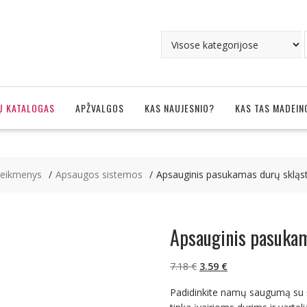
Ų KATALOGAS
APŽVALGOS
KAS NAUJESNIO?
KAS TAS MADEIN
eikmenys
Apsaugos sistemos
Apsauginis pasukamas durų skląsti
Apsauginis pasukam
Original
Current
7.18
€
3.59
€
price
price
Padidinkite namų saugumą su š
was:
is: