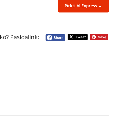
Pirkti AliExpress →
ko? Pasidalink: