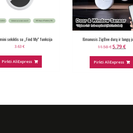
ini sekiklis su „Find My” funkcija
Išmanusis ZigBee durų ir langų ju
5.79
€
Original
Curr
3.63
€
11.58
€
price
pric
was:
is:
Pirkti AliExpress
Pirkti AliExpress
11.58 €.
5.79