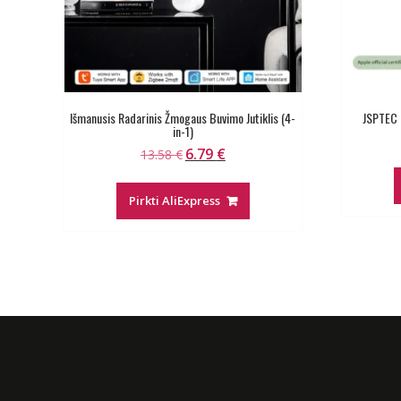
Išmanusis Radarinis Žmogaus Buvimo Jutiklis (4-
JSPTEC m
in-1)
6.79
€
Original
Current
13.58
€
price
price
was:
is:
Pirkti AliExpress
13.58 €.
6.79 €.