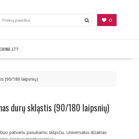
0
CHINA.LT?
s (90/180 laipsnių)
as durų skląstis (90/180 laipsnių)
iuo patvariu pasukamu skląsčiu. Universalus dizainas