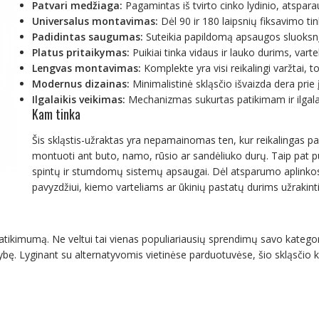
Patvari medžiaga:
Pagamintas iš tvirto cinko lydinio, atspara
Universalus montavimas:
Dėl 90 ir 180 laipsnių fiksavimo ti
Padidintas saugumas:
Suteikia papildomą apsaugos sluoksn
Platus pritaikymas:
Puikiai tinka vidaus ir lauko durims, va
Lengvas montavimas:
Komplekte yra visi reikalingi varžtai, t
Modernus dizainas:
Minimalistinė skląsčio išvaizda dera prie įv
Ilgalaikis veikimas:
Mechanizmas sukurtas patikimam ir ilgal
Kam tinka
Šis skląstis-užraktas yra nepamainomas ten, kur reikalingas p
montuoti ant buto, namo, rūsio ar sandėliuko durų. Taip pat pu
spintų ir stumdomų sistemų apsaugai. Dėl atsparumo aplinkos p
pavyzdžiui, kiemo varteliams ar ūkinių pastatų durims užrakinti
atikimumą. Ne veltui tai vienas populiariausių sprendimų savo kategorij
bę. Lyginant su alternatyvomis vietinėse parduotuvėse, šio skląsčio kain