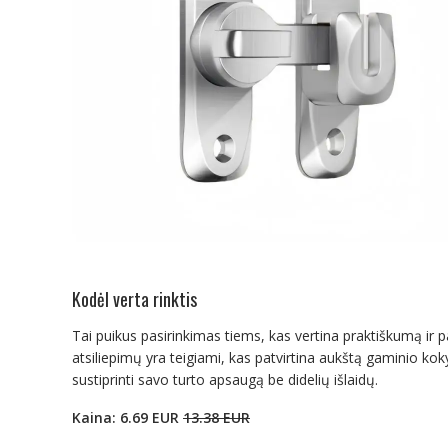
Kodėl verta rinktis
Tai puikus pasirinkimas tiems, kas vertina praktiškumą ir p
atsiliepimų yra teigiami, kas patvirtina aukštą gaminio koky
sustiprinti savo turto apsaugą be didelių išlaidų.
Kaina: 6.69 EUR
13.38 EUR