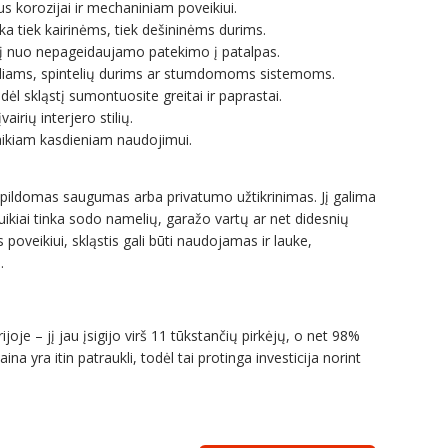
us korozijai ir mechaniniam poveikiui.
nka tiek kairinėms, tiek dešininėms durims.
į nuo nepageidaujamo patekimo į patalpas.
rteliams, spintelių durims ar stumdomoms sistemoms.
odėl skląstį sumontuosite greitai ir paprastai.
airių interjero stilių.
aikiam kasdieniam naudojimui.
apildomas saugumas arba privatumo užtikrinimas. Jį galima
ikiai tinka sodo namelių, garažo vartų ar net didesnių
oveikiui, skląstis gali būti naudojamas ir lauke,
.
oje – jį jau įsigijo virš 11 tūkstančių pirkėjų, o net 98%
a yra itin patraukli, todėl tai protinga investicija norint