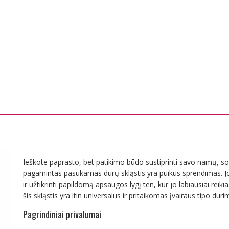
Ieškote paprasto, bet patikimo būdo sustiprinti savo namų, sod
pagamintas pasukamas durų skląstis yra puikus sprendimas. Jo u
ir užtikrinti papildomą apsaugos lygį ten, kur jo labiausiai rei
šis skląstis yra itin universalus ir pritaikomas įvairaus tipo duri
Pagrindiniai privalumai