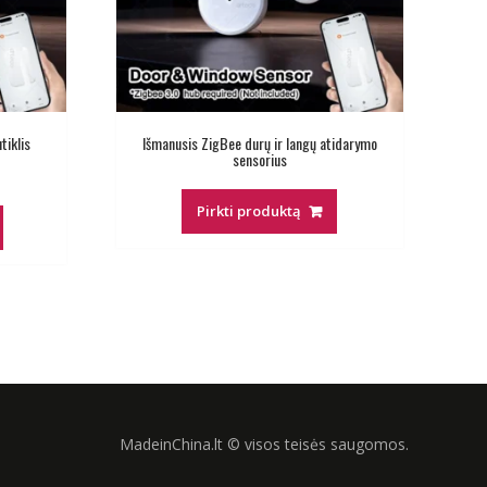
tiklis
Išmanusis ZigBee durų ir langų atidarymo
sensorius
ent
e
Pirkti produktą
 €.
MadeinChina.lt © visos teisės saugomos.