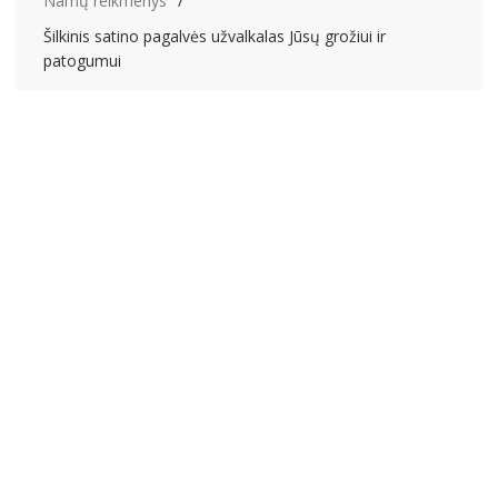
Namų reikmenys
Šilkinis satino pagalvės užvalkalas Jūsų grožiui ir
patogumui