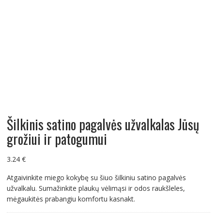
Šilkinis satino pagalvės užvalkalas Jūsų
grožiui ir patogumui
3.24
€
Atgaivinkite miego kokybę su šiuo šilkiniu satino pagalvės
užvalkalu. Sumažinkite plaukų vėlimąsi ir odos raukšleles,
mėgaukitės prabangiu komfortu kasnakt.