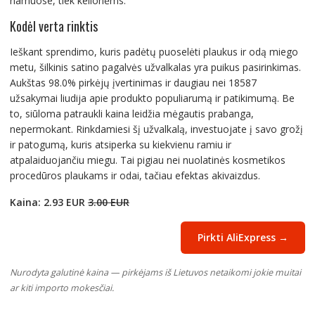
namuose, tiek kelionėms.
Kodėl verta rinktis
Ieškant sprendimo, kuris padėtų puoselėti plaukus ir odą miego
metu, šilkinis satino pagalvės užvalkalas yra puikus pasirinkimas.
Aukštas 98.0% pirkėjų įvertinimas ir daugiau nei 18587
užsakymai liudija apie produkto populiarumą ir patikimumą. Be
to, siūloma patraukli kaina leidžia mėgautis prabanga,
nepermokant. Rinkdamiesi šį užvalkalą, investuojate į savo grožį
ir patogumą, kuris atsiperka su kiekvienu ramiu ir
atpalaiduojančiu miegu. Tai pigiau nei nuolatinės kosmetikos
procedūros plaukams ir odai, tačiau efektas akivaizdus.
Kaina: 2.93 EUR
3.00 EUR
Pirkti AliExpress →
Nurodyta galutinė kaina — pirkėjams iš Lietuvos netaikomi jokie muitai
ar kiti importo mokesčiai.