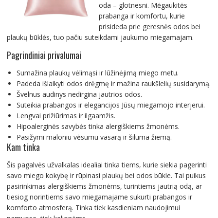
oda – glotnesni. Mėgaukitės
prabanga ir komfortu, kurie
prisideda prie geresnės odos bei
plaukų būklės, tuo pačiu suteikdami jaukumo miegamajam.
Pagrindiniai privalumai
Sumažina plaukų vėlimąsi ir lūžinėjimą miego metu.
Padeda išlaikyti odos drėgmę ir mažina raukšlelių susidarymą.
Švelnus audinys nedirgina jautrios odos.
Suteikia prabangos ir elegancijos Jūsų miegamojo interjerui.
Lengvai prižiūrimas ir ilgaamžis.
Hipoalerginės savybės tinka alergiškiems žmonėms.
Pasižymi maloniu vėsumu vasarą ir šiluma žiemą.
Kam tinka
Šis pagalvės užvalkalas idealiai tinka tiems, kurie siekia pagerinti
savo miego kokybę ir rūpinasi plaukų bei odos būkle. Tai puikus
pasirinkimas alergiškiems žmonėms, turintiems jautrią odą, ar
tiesiog norintiems savo miegamajame sukurti prabangos ir
komforto atmosferą. Tinka tiek kasdieniam naudojimui