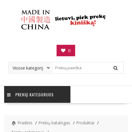
Skip
to
content
0
PREKIŲ KATEGORIJOS
🏠 Pradinis
Prekių katalogas
Produktai