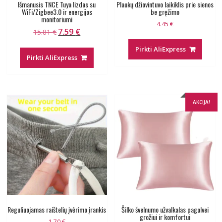
Išmanusis TNCE Tuya lizdas su
Plaukų džiovintuvo laikiklis prie sienos
WiFi/Zigbee3.0 ir energijos
be gręžimo
monitoriumi
4.45
€
7.59
€
Original
Current
15.81
€
price
price
Pirkti AliExpress
was:
is:
Pirkti AliExpress
15.81 €.
7.59 €.
AKCIJA!
Reguliuojamas raištelių įvėrimo įrankis
Šilko švelnumo užvalkalas pagalvei
grožiui ir komfortui
1.70
€