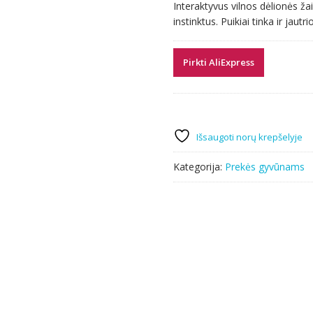
Interaktyvus vilnos dėlionės ža
instinktus. Puikiai tinka ir jaut
Pirkti AliExpress
Išsaugoti norų krepšelyje
Kategorija:
Prekės gyvūnams