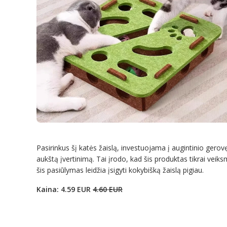
Pasirinkus šį katės žaislą, investuojama į augintinio gerovę 
aukštą įvertinimą. Tai įrodo, kad šis produktas tikrai vei
šis pasiūlymas leidžia įsigyti kokybišką žaislą pigiau.
Kaina: 4.59 EUR
4.60 EUR