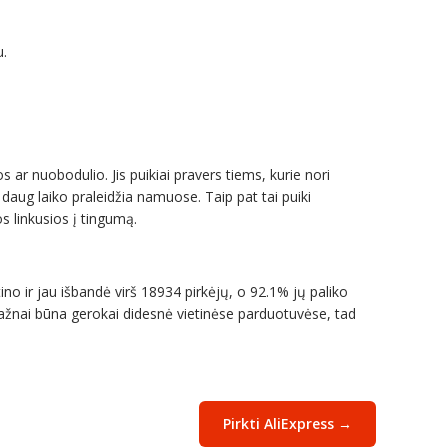
u.
os ar nuobodulio. Jis puikiai pravers tiems, kurie nori
s daug laiko praleidžia namuose. Taip pat tai puiki
s linkusios į tingumą.
tino ir jau išbandė virš 18934 pirkėjų, o 92.1% jų paliko
 dažnai būna gerokai didesnė vietinėse parduotuvėse, tad
Pirkti AliExpress →