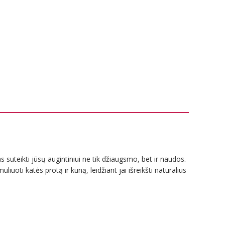
 suteikti jūsų augintiniui ne tik džiaugsmo, bet ir naudos.
uliuoti katės protą ir kūną, leidžiant jai išreikšti natūralius