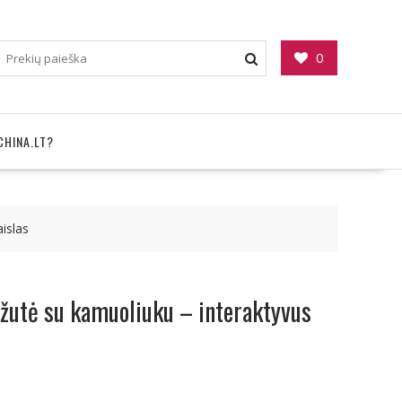
0
CHINA.LT?
islas
žutė su kamuoliuku – interaktyvus