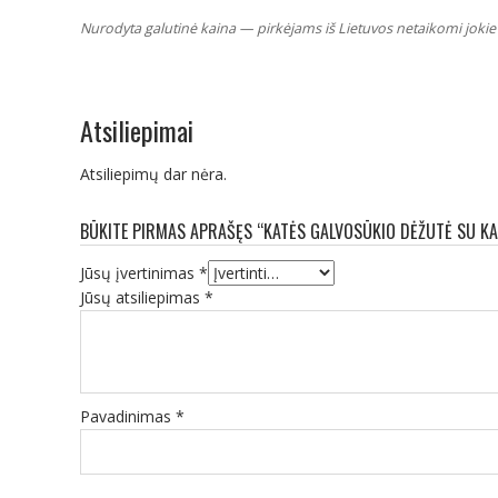
Nurodyta galutinė kaina — pirkėjams iš Lietuvos netaikomi jokie 
Atsiliepimai
Atsiliepimų dar nėra.
BŪKITE PIRMAS APRAŠĘS “KATĖS GALVOSŪKIO DĖŽUTĖ SU K
Jūsų įvertinimas
*
Jūsų atsiliepimas
*
Pavadinimas
*