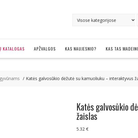
Ų KATALOGAS
APŽVALGOS
KAS NAUJESNIO?
KAS TAS MADEIN
 gyvūnams
Katės galvosūkio dėžutė su kamuoliuku – interaktyvus ža
Katės galvosūkio dė
žaislas
5.32
€