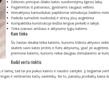
Dėlionės principas išlaiko katės susidomėjimą ilgesnį laiką.
Pagamintas iš patvaraus, gyvūnams saugaus veltinio.
Interaktyvus kamuoliukas papildomai stimuliuoja žaidimo met
Padeda sumažinti nuobodulį ir stresą jūsų augintiniui.
Kompaktiška konstrukcija leidžia lengvai perkelti ir laikyti.
Tinka įvairaus amžiaus ir aktyvumo lygių katėms.
Kam tinka
Šis žaislas idealiai tinka katėms, kurioms trūksta aktyvios veikl
skatinti savo katės protinį ir fizinį aktyvumą, ypač jei augintini
priemonė katėms, kurioms reikia daugiau stimuliavimo ar kurio
Kodėl verta rinktis
ir laimę, tad tai yra puikus kainos ir naudos santykis. Jį teigiamai įver
ksmingas ir vertinamas kačių savininkų. Be to, panašių produktų kaina