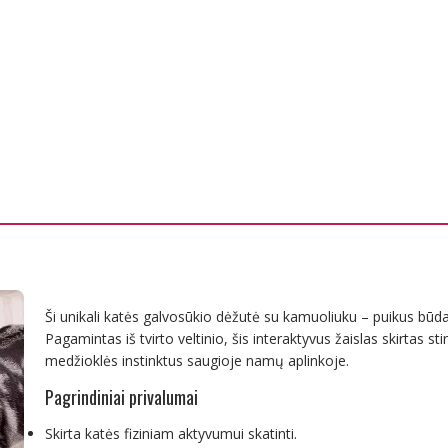
Ši unikali katės galvosūkio dėžutė su kamuoliuku – puikus būdas
Pagamintas iš tvirto veltinio, šis interaktyvus žaislas skirtas stim
medžioklės instinktus saugioje namų aplinkoje.
Pagrindiniai privalumai
Skirta katės fiziniam aktyvumui skatinti.