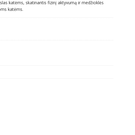
islas katėms, skatinantis fizinį aktyvumą ir medžioklės
rioms katėms.