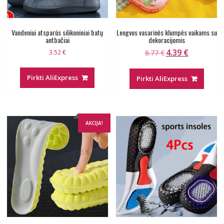
Vandeniui atsparūs silikoniniai batų
Lengvos vasarinės klumpės vaikams su
antbačiai
dekoracijomis
4.39
€
Original
Current
3.52
€
8.77
€
price
price
was:
is:
Pirkti AliExpress
Pirkti AliExpress
8.77 €.
4.39 €.
AKCIJA!