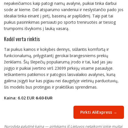
nepakeičiamos kaip patogi namų avalynė, puikiai tinka darbui
sode ar kieme. Dėl atsparumo vandeniui ir neslystančio pado jos
idealiai tinka einant į pirtį, baseiną ar paplūdimį. Taip pat tai
puikus pasirinkimas persiauti po sporto treniruotės ar tiesiog
trumpoms išvykoms į lauką vasarą.
Kodėl verta rinktis
Tai puikus kainos ir kokybės derinys, siūlantis komfortą ir
funkcionalumą, prilygstantį gerokai brangesniems prekių
ženklams. Šių šlepečių populiarumą įrodo ir tai, kad jas jau
įsigijo ir puikiai įvertino virš 23699 pirkėjų visame pasaulyje.
Ieškantiems patikimos ir patogios laisvalaikio avalynės, kurią
galima įsigyti kur kas pigiau nei daugelyje vietinių parduotuvių,
šis modelis bus protingas ir praktiškas sprendimas.
Kaina: 6.02 EUR
6.03 EUR
Pirkti AliExpress →
Nurodyta galutinė kaina — pirkėjams iš Lietuvos netaikomi jokie muitai