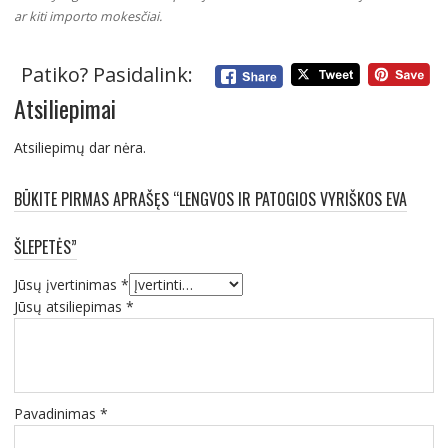
ar kiti importo mokesčiai.
Patiko? Pasidalink:
Atsiliepimai
Atsiliepimų dar nėra.
BŪKITE PIRMAS APRAŠĘS “LENGVOS IR PATOGIOS VYRIŠKOS EVA
ŠLEPETĖS”
Jūsų įvertinimas
*
Jūsų atsiliepimas
*
Pavadinimas
*