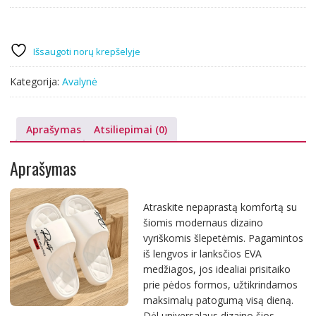
Išsaugoti norų krepšelyje
Kategorija:
Avalynė
Aprašymas
Atsiliepimai (0)
Aprašymas
Atraskite nepaprastą komfortą su
šiomis modernaus dizaino
vyriškomis šlepetėmis. Pagamintos
iš lengvos ir lanksčios EVA
medžiagos, jos idealiai prisitaiko
prie pėdos formos, užtikrindamos
maksimalų patogumą visą dieną.
Dėl universalaus dizaino šios