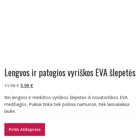
Lengvos ir patogios vyriškos EVA šlepetės
Original
Current
11.98
€
5.99
€
price
price
Itin lengvos ir minkštos vyriškos šlepetės iš novatoriškos EVA
was:
is:
medžiagos. Puikiai tinka tiek poilsiui namuose, tiek laisvalaikiui
11.98 €.
5.99 €.
lauke.
Pirkti AliExpress