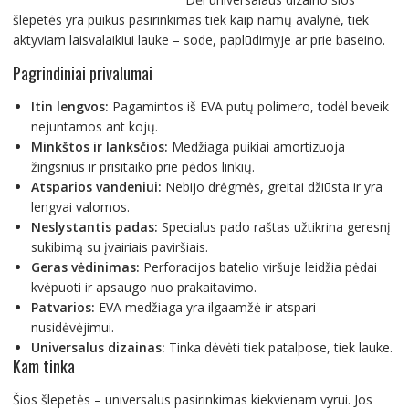
šlepetės yra puikus pasirinkimas tiek kaip namų avalynė, tiek
aktyviam laisvalaikiui lauke – sode, paplūdimyje ar prie baseino.
Pagrindiniai privalumai
Itin lengvos:
Pagamintos iš EVA putų polimero, todėl beveik
nejuntamos ant kojų.
Minkštos ir lanksčios:
Medžiaga puikiai amortizuoja
žingsnius ir prisitaiko prie pėdos linkių.
Atsparios vandeniui:
Nebijo drėgmės, greitai džiūsta ir yra
lengvai valomos.
Neslystantis padas:
Specialus pado raštas užtikrina geresnį
sukibimą su įvairiais paviršiais.
Geras vėdinimas:
Perforacijos batelio viršuje leidžia pėdai
kvėpuoti ir apsaugo nuo prakaitavimo.
Patvarios:
EVA medžiaga yra ilgaamžė ir atspari
nusidėvėjimui.
Universalus dizainas:
Tinka dėvėti tiek patalpose, tiek lauke.
Kam tinka
Šios šlepetės – universalus pasirinkimas kiekvienam vyrui. Jos