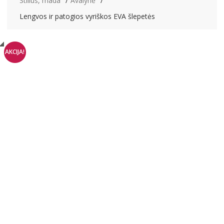
Stilius, mada
Avalynė
Lengvos ir patogios vyriškos EVA šlepetės
AKCIJA!