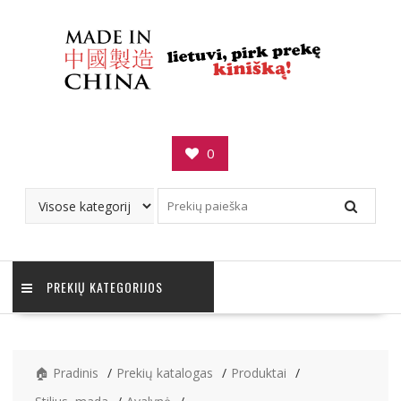
Skip
to
content
0
PREKIŲ KATEGORIJOS
🏠 Pradinis
Prekių katalogas
Produktai