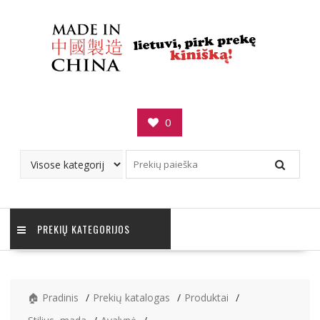
Skip
to
content
0
PREKIŲ KATEGORIJOS
🏠 Pradinis
Prekių katalogas
Produktai