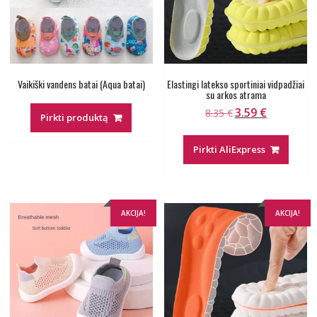
Vaikiški vandens batai (Aqua batai)
Elastingi latekso sportiniai vidpadžiai
su arkos atrama
3.59
€
Original
Current
8.35
€
Pirkti produktą
price
price
was:
is:
Pirkti AliExpress
8.35 €.
3.59 €.
AKCIJA!
AKCIJA!