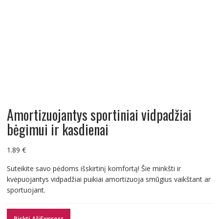
Amortizuojantys sportiniai vidpadžiai
bėgimui ir kasdienai
1.89
€
Suteikite savo pėdoms išskirtinį komfortą! Šie minkšti ir
kvėpuojantys vidpadžiai puikiai amortizuoja smūgius vaikštant ar
sportuojant.
Pirkti AliExpress