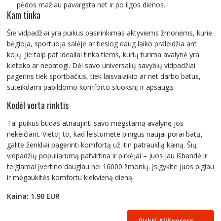
pėdos mažiau pavargsta net ir po ilgos dienos.
Kam tinka
Šie vidpadžiai yra puikus pasirinkimas aktyviems žmonėms, kurie
bėgioja, sportuoja salėje ar tiesiog daug laiko praleidžia ant
kojų. Jie taip pat idealiai tinka tiems, kurių turima avalynė yra
kietoka ar nepatogi. Dėl savo universalių savybių vidpadžiai
pagerins tiek sportbačius, tiek laisvalaikio ar net darbo batus,
suteikdami papildomo komforto sluoksnį ir apsaugą.
Kodėl verta rinktis
Tai puikus būdas atnaujinti savo mėgstamą avalynę jos
nekeičiant. Vietoj to, kad leistumėte pinigus naujai porai batų,
galite ženkliai pagerinti komfortą už itin patrauklią kainą. Šių
vidpadžių populiarumą patvirtina ir pirkėjai – juos jau išbandė ir
teigiamai įvertino daugiau nei 16000 žmonių. Įsigykite juos pigiau
ir mėgaukitės komfortu kiekvieną dieną.
Kaina: 1.90 EUR
Pirkti AliExpress →