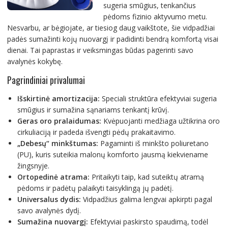
sugeria smūgius, tenkančius
pėdoms fizinio aktyvumo metu.
Nesvarbu, ar bėgiojate, ar tiesiog daug vaikštote, šie vidpadžiai
padės sumažinti kojų nuovargį ir padidinti bendrą komfortą visai
dienai. Tai paprastas ir veiksmingas būdas pagerinti savo
avalynės kokybę.
Pagrindiniai privalumai
Išskirtinė amortizacija:
Speciali struktūra efektyviai sugeria
smūgius ir sumažina sąnariams tenkantį krūvį.
Geras oro pralaidumas:
Kvėpuojanti medžiaga užtikrina oro
cirkuliaciją ir padeda išvengti pėdų prakaitavimo.
„Debesų“ minkštumas:
Pagaminti iš minkšto poliuretano
(PU), kuris suteikia malonų komforto jausmą kiekviename
žingsnyje.
Ortopedinė atrama:
Pritaikyti taip, kad suteiktų atramą
pėdoms ir padėtų palaikyti taisyklingą jų padėtį.
Universalus dydis:
Vidpadžius galima lengvai apkirpti pagal
savo avalynės dydį.
Sumažina nuovargį:
Efektyviai paskirsto spaudimą, todėl