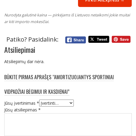
Nurodyta galutinė kaina — pirkėjams iš Lietuvos netaikomi jokie muitai
ar kiti importo mokesčiai.
Patiko? Pasidalink:
Atsiliepimai
Atsiliepimų dar nėra.
BŪKITE PIRMAS APRAŠĘS “AMORTIZUOJANTYS SPORTINIAI
VIDPADŽIAI BĖGIMUI IR KASDIENAI”
Jūsų įvertinimas
*
Jūsų atsiliepimas
*