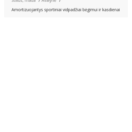
Stilius, mada
Avalynė
Amortizuojantys sportiniai vidpadžiai bėgimui ir kasdienai