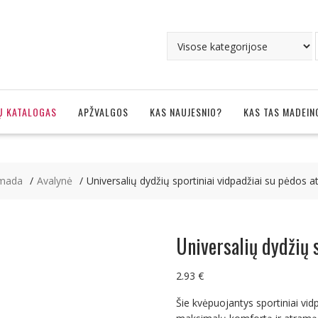
Ų KATALOGAS
APŽVALGOS
KAS NAUJESNIO?
KAS TAS MADEIN
, mada
Avalynė
Universalių dydžių sportiniai vidpadžiai su pėdos 
Universalių dydžių 
2.93
€
Šie kvėpuojantys sportiniai vi