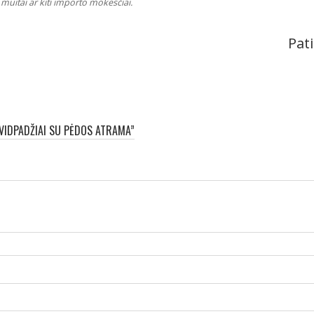
muitai ar kiti importo mokesčiai.
Pati
 VIDPADŽIAI SU PĖDOS ATRAMA”