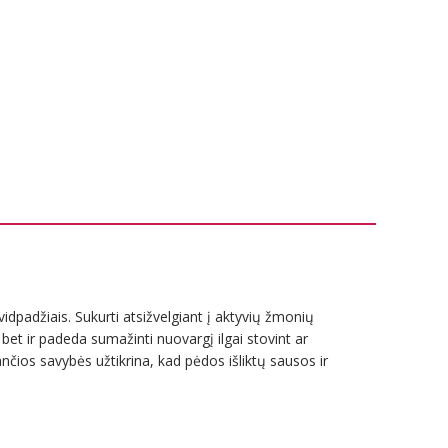
vidpadžiais. Sukurti atsižvelgiant į aktyvių žmonių
 bet ir padeda sumažinti nuovargį ilgai stovint ar
nčios savybės užtikrina, kad pėdos išliktų sausos ir