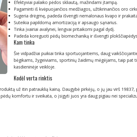
Efektyviai palaiko pėdos skliautą, mažindami įtampą.
Pagaminti iš kvėpuojančios medžiagos, užtikrinančios oro cirkul
Sugeria drėgmę, padeda išvengti nemalonaus kvapo ir prakait
Suteikia papildomą amortizaciją ir apsaugo sąnarius.
Tinka įvairiai avalynei, lengvai pritaikomi pagal dydį.
Padeda koreguoti pėdų biomechaniką ir išvengti plokščiapėdys
Kam tinka
Šie vidpadžiai puikiai tinka sportuojantiems, daug vaikščiojanti
bėgikams, žygeiviams, sportinių žaidimų mėgėjams, taip pat 
kasdieninėje veikloje.
Kodėl verta rinktis
roduktą už itin patrauklią kainą. Daugybė pirkėjų, o jų jau virš 19837,
 pėdų komfortu ir sveikata, o įsigyti juos yra daug pigiau nei special