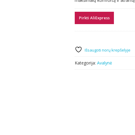
maksimalų komfortą ir atramą 
Pirkti AliExpress
Išsaugoti norų krepšelyje
Kategorija:
Avalynė