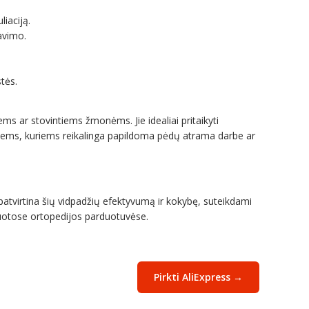
iaciją.
avimo.
tės.
ems ar stovintiems žmonėms. Jie idealiai pritaikyti
tiems, kuriems reikalinga papildoma pėdų atrama darbe ar
 patvirtina šių vidpadžių efektyvumą ir kokybę, suteikdami
izuotose ortopedijos parduotuvėse.
Pirkti AliExpress →