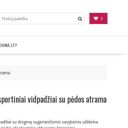
0
CHINA.LT?
atrama
sportiniai vidpadžiai su pėdos atrama
dpadžiai su drėgmę sugeriančiomis savybėmis užtikrina