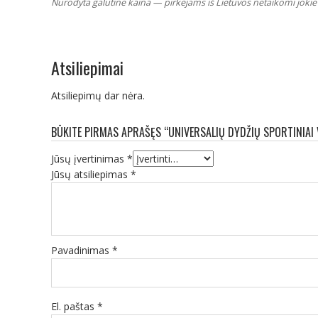
Nurodyta galutinė kaina — pirkėjams iš Lietuvos netaikomi jokie 
Atsiliepimai
Atsiliepimų dar nėra.
BŪKITE PIRMAS APRAŠĘS “UNIVERSALIŲ DYDŽIŲ SPORTINIAI
Jūsų įvertinimas
*
Jūsų atsiliepimas
*
Pavadinimas
*
El. paštas
*