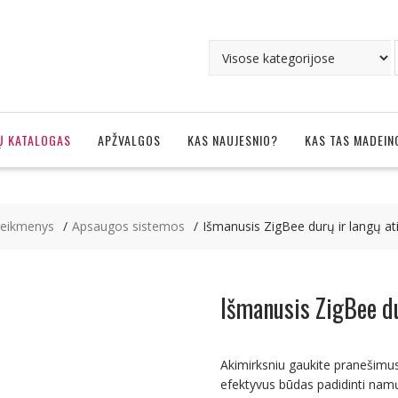
Ų KATALOGAS
APŽVALGOS
KAS NAUJESNIO?
KAS TAS MADEIN
eikmenys
Apsaugos sistemos
Išmanusis ZigBee durų ir langų a
Išmanusis ZigBee du
Akimirksniu gaukite pranešimus 
efektyvus būdas padidinti nam