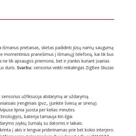
a išmanus prietaisas, skirtas padidinti jūsų namų saugumą
te momentinius pranešimus į išmanųjį telefoną, kai tik bus
i ne tik apsaugos priemonė, bet ir įrankis kuriant įvairias
us duris.
Svarbu:
sensoriui veikti reikalingas ZigBee šliuzas
ai sensorius užfiksuoja atidarymą ar uždarymą.
iaisiais įrenginiais (pvz., įjunkite šviesą ar sireną).
vipuse lipnia juosta per kelias minutes.
ologijos, baterija tarnauja itin ilgai.
rymo įvykių žurnalą su datomis ir laikais.
inta į akis ir lengvai priderinamas prie bet kokio interjero.