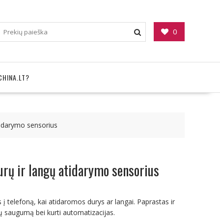
0
CHINA.LT?
tidarymo sensorius
rų ir langų atidarymo sensorius
į telefoną, kai atidaromos durys ar langai. Paprastas ir
ų saugumą bei kurti automatizacijas.