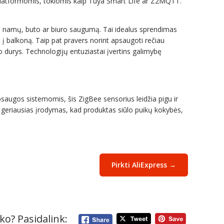
platformomis, tokiomis kaip Tuya Smart Life ar Z2MQTT.
avo namų, buto ar biuro saugumą. Tai idealus sprendimas
ų į balkoną. Taip pat pravers norint apsaugoti rečiau
 durys. Technologijų entuziastai įvertins galimybę
psaugos sistemomis, šis ZigBee sensorius leidžia pigu ir
tai geriausias įrodymas, kad produktas siūlo puikų kokybės,
Pirkti AliExpress →
ko? Pasidalink: