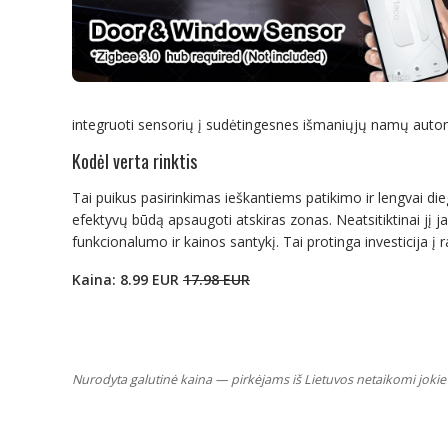
integruoti sensorių į sudėtingesnes išmaniųjų namų autom
Kodėl verta rinktis
Tai puikus pasirinkimas ieškantiems patikimo ir lengvai di
efektyvų būdą apsaugoti atskiras zonas. Neatsitiktinai jį j
funkcionalumo ir kainos santykį. Tai protinga investicija į
Kaina: 8.99 EUR
17.98 EUR
Nurodyta galutinė kaina — pirkėjams iš Lietuvos netaikomi jokie 