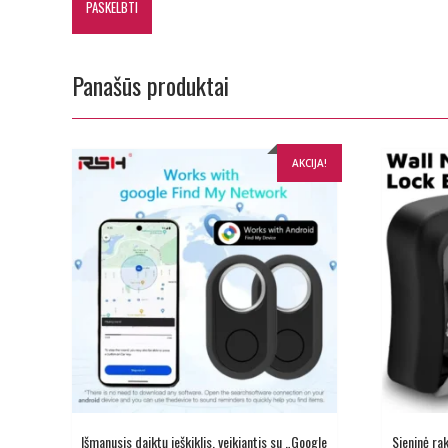
Panašūs produktai
AKCIJA!
Išmanusis daiktų ieškiklis, veikiantis su „Google
Sieninė ra