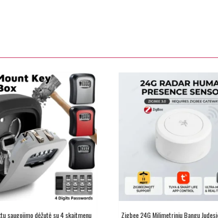
ktų saugojimo dėžutė su 4 skaitmenų
Zigbee 24G Milimetrinių Bangų Judesi