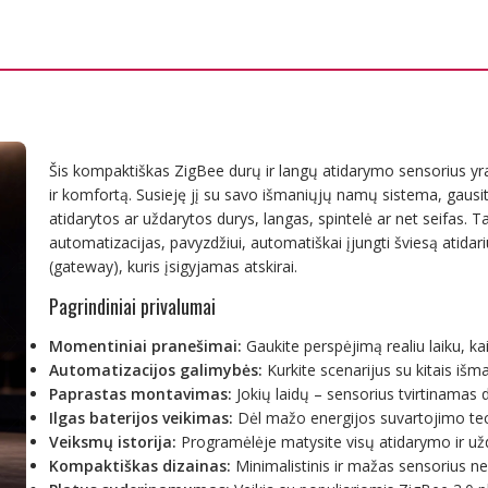
Šis kompaktiškas ZigBee durų ir langų atidarymo sensorius yr
ir komfortą. Susieję jį su savo išmaniųjų namų sistema, gausi
atidarytos ar uždarytos durys, langas, spintelė ar net seifas. Ta
automatizacijas, pavyzdžiui, automatiškai įjungti šviesą atidari
(gateway), kuris įsigyjamas atskirai.
Pagrindiniai privalumai
Momentiniai pranešimai:
Gaukite perspėjimą realiu laiku, k
Automatizacijos galimybės:
Kurkite scenarijus su kitais išman
Paprastas montavimas:
Jokių laidų – sensorius tvirtinamas d
Ilgas baterijos veikimas:
Dėl mažo energijos suvartojimo techn
Veiksmų istorija:
Programėlėje matysite visų atidarymo ir užda
Kompaktiškas dizainas:
Minimalistinis ir mažas sensorius nekr