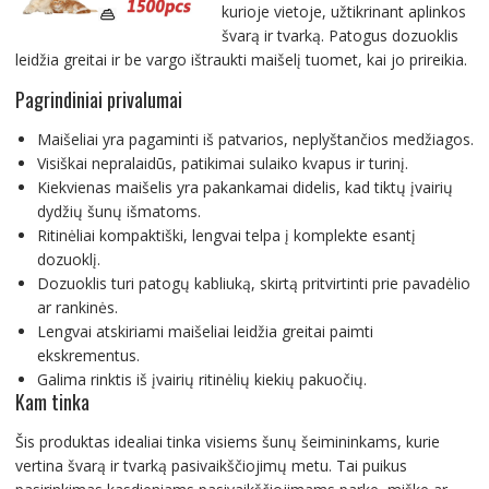
kurioje vietoje, užtikrinant aplinkos
švarą ir tvarką. Patogus dozuoklis
leidžia greitai ir be vargo ištraukti maišelį tuomet, kai jo prireikia.
Pagrindiniai privalumai
Maišeliai yra pagaminti iš patvarios, neplyštančios medžiagos.
Visiškai nepralaidūs, patikimai sulaiko kvapus ir turinį.
Kiekvienas maišelis yra pakankamai didelis, kad tiktų įvairių
dydžių šunų išmatoms.
Ritinėliai kompaktiški, lengvai telpa į komplekte esantį
dozuoklį.
Dozuoklis turi patogų kabliuką, skirtą pritvirtinti prie pavadėlio
ar rankinės.
Lengvai atskiriami maišeliai leidžia greitai paimti
ekskrementus.
Galima rinktis iš įvairių ritinėlių kiekių pakuočių.
Kam tinka
Šis produktas idealiai tinka visiems šunų šeimininkams, kurie
vertina švarą ir tvarką pasivaikščiojimų metu. Tai puikus