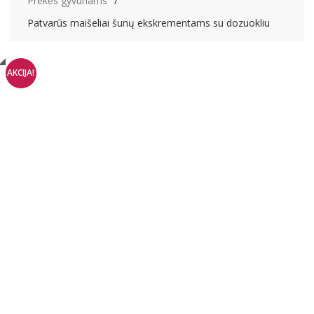
Prekės gyvūnams
Patvarūs maišeliai šunų ekskrementams su dozuokliu
AKCIJA!