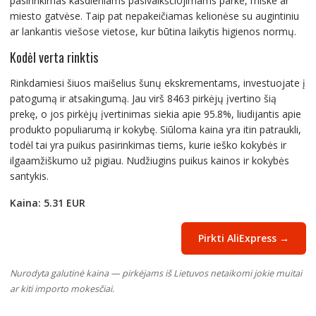
pasirinkimas kasdieniams pasivaikščiojimams parke, miške ar
miesto gatvėse. Taip pat nepakeičiamas kelionėse su augintiniu
ar lankantis viešose vietose, kur būtina laikytis higienos normų.
Kodėl verta rinktis
Rinkdamiesi šiuos maišelius šunų ekskrementams, investuojate į
patogumą ir atsakingumą. Jau virš 8463 pirkėjų įvertino šią
prekę, o jos pirkėjų įvertinimas siekia apie 95.8%, liudijantis apie
produkto populiarumą ir kokybę. Siūloma kaina yra itin patraukli,
todėl tai yra puikus pasirinkimas tiems, kurie ieško kokybės ir
ilgaamžiškumo už pigiau. Nudžiugins puikus kainos ir kokybės
santykis.
Kaina: 5.31 EUR
Pirkti AliExpress →
Nurodyta galutinė kaina — pirkėjams iš Lietuvos netaikomi jokie muitai
ar kiti importo mokesčiai.