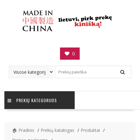
Skip
to
content
0
PREKIŲ KATEGORIJOS
🏠 Pradinis
Prekių katalogas
Produktai