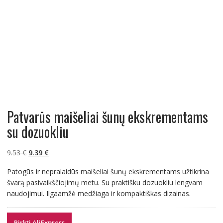
Patvarūs maišeliai šunų ekskrementams
su dozuokliu
Original
Current
9.53
€
9.39
€
price
price
Patogūs ir nepralaidūs maišeliai šunų ekskrementams užtikrina
was:
is:
švarą pasivaikščiojimų metu. Su praktišku dozuokliu lengvam
9.53 €.
9.39 €.
naudojimui. Ilgaamžė medžiaga ir kompaktiškas dizainas.
Pirkti AliExpress