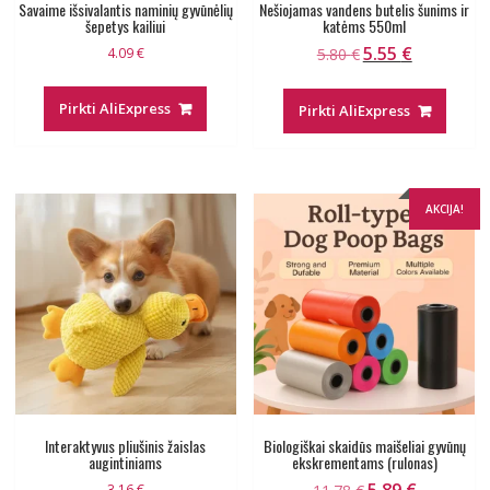
Savaime išsivalantis naminių gyvūnėlių
Nešiojamas vandens butelis šunims ir
šepetys kailiui
katėms 550ml
5.55
€
Original
Current
4.09
€
5.80
€
price
price
was:
is:
Pirkti AliExpress
Pirkti AliExpress
5.80 €.
5.55 €.
AKCIJA!
Interaktyvus pliušinis žaislas
Biologiškai skaidūs maišeliai gyvūnų
augintiniams
ekskrementams (rulonas)
5.89
€
Original
Current
3.16
€