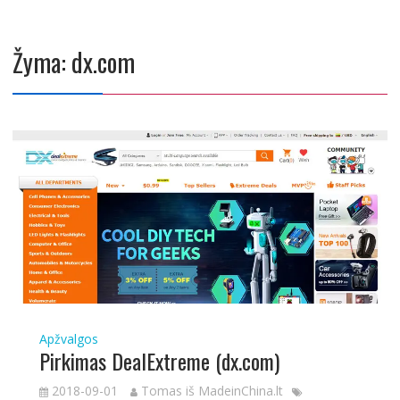
Žyma:
dx.com
Apžvalgos
Pirkimas DealExtreme (dx.com)
2018-09-01
Tomas iš MadeinChina.lt