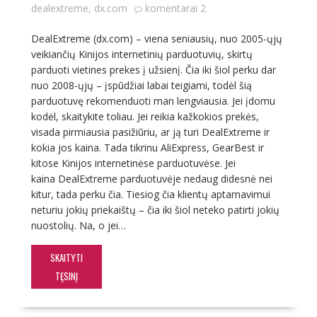
dealextreme
,
dx.com
komentarai 2
DealExtreme (dx.com) – viena seniausių, nuo 2005-ųjų
veikiančių Kinijos internetinių parduotuvių, skirtų
parduoti vietines prekes į užsienį. Čia iki šiol perku dar
nuo 2008-ųjų – įspūdžiai labai teigiami, todėl šią
parduotuvę rekomenduoti man lengviausia. Jei įdomu
kodėl, skaitykite toliau. Jei reikia kažkokios prekės,
visada pirmiausia pasižiūriu, ar ją turi DealExtreme ir
kokia jos kaina. Tada tikrinu AliExpress, GearBest ir
kitose Kinijos internetinėse parduotuvėse. Jei
kaina DealExtreme parduotuvėje nedaug didesnė nei
kitur, tada perku čia. Tiesiog čia klientų aptarnavimui
neturiu jokių priekaištų – čia iki šiol neteko patirti jokių
nuostolių. Na, o jei…
SKAITYTI
TĘSINĮ