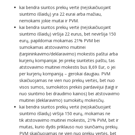
kai bendra siuntos prekių vertė (neįskaičiuojant
siuntimo išlaidų) yra 22 eurai arba mažiau,
nemokami jokie muitai ir PVM.
kai bendra siuntos prekių vertė (neįskaičiuojant
siuntimo išlaidų) viršija 22 eurus, bet neviršija 150
eurų, papildomai mokamas 21% PVM bei
sumokamas atstovavimo muitinei
(tarpininkavimo/deklaravimo) mokestis paštui arba
kurjerių kompanijai. Jei prekę siuntėtės paštu, tas
atstovavimo muitinei mokestis bus 8,69 Eur, o jei
per kurjerių kompaniją – gerokai daugiau. PVM
skaičiuojamas ne vien nuo prekių vertės, bet nuo
visos sumos, sumokėtos prekės pardavėjui (taigi ir
nuo siuntimo bei draudimo kainos) bei atstovavimo
muitinei (deklaravimo) sumokėtų mokesčių.
kai bendra siuntos prekių vertė (neįskaičiuojant
siuntimo išlaidų) viršija 150 eurų, mokamas ne
tik atstovavimo muitinei mokestis, 21% PVM, bet ir
muitas, kurio dydis priklauso nuo siunčiamų prekių.
PVM skaičiuojamas ne vien nuo prekių vertės, bet