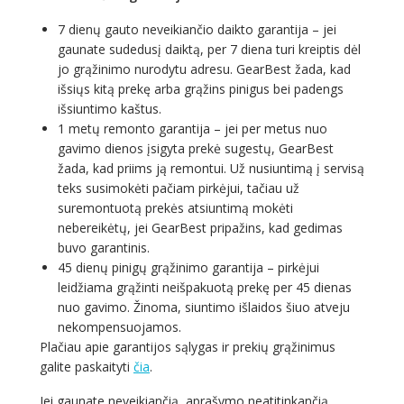
7 dienų gauto neveikiančio daikto garantija – jei
gaunate sudedusį daiktą, per 7 diena turi kreiptis dėl
jo grąžinimo nurodytu adresu. GearBest žada, kad
išsiųs kitą prekę arba grąžins pinigus bei padengs
išsiuntimo kaštus.
1 metų remonto garantija – jei per metus nuo
gavimo dienos įsigyta prekė sugestų, GearBest
žada, kad priims ją remontui. Už nusiuntimą į servisą
teks susimokėti pačiam pirkėjui, tačiau už
suremontuotą prekės atsiuntimą mokėti
nebereikėtų, jei GearBest pripažins, kad gedimas
buvo garantinis.
45 dienų pinigų grąžinimo garantija – pirkėjui
leidžiama grąžinti neišpakuotą prekę per 45 dienas
nuo gavimo. Žinoma, siuntimo išlaidos šiuo atveju
nekompensuojamos.
Plačiau apie garantijos sąlygas ir prekių grąžinimus
galite paskaityti
čia
.
Jei gaunate neveikiančią, aprašymo neatitinkančią