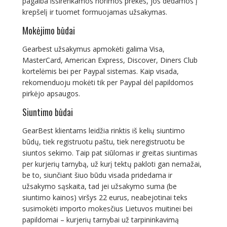
pagalba išsirenkamos norimos prekės, jos dedamos į
krepšelį ir tuomet formuojamas užsakymas.
Mokėjimo būdai
Gearbest užsakymus apmokėti galima Visa,
MasterCard, American Express, Discover, Diners Club
kortelėmis bei per Paypal sistemas. Kaip visada,
rekomenduoju mokėti tik per Paypal dėl papildomos
pirkėjo apsaugos.
Siuntimo būdai
GearBest klientams leidžia rinktis iš kelių siuntimo
būdų, tiek registruotu paštu, tiek neregistruotu be
siuntos sekimo. Taip pat siūlomas ir greitas siuntimas
per kurjerių tarnybą, už kurį tektų pakloti gan nemažai,
be to, siunčiant šiuo būdu visada pridedama ir
užsakymo sąskaita, tad jei užsakymo suma (be
siuntimo kainos) viršys 22 eurus, neabejotinai teks
susimokėti importo mokesčius Lietuvos muitinei bei
papildomai – kurjerių tarnybai už tarpininkavimą