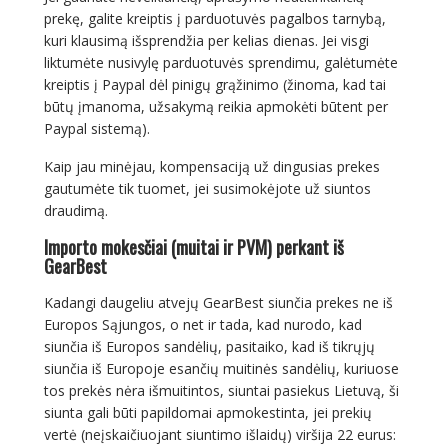
prekę, galite kreiptis į parduotuvės pagalbos tarnybą,
kuri klausimą išsprendžia per kelias dienas. Jei visgi
liktumėte nusivylę parduotuvės sprendimu, galėtumėte
kreiptis į Paypal dėl pinigų grąžinimo (žinoma, kad tai
būtų įmanoma, užsakymą reikia apmokėti būtent per
Paypal sistemą).
Kaip jau minėjau, kompensaciją už dingusias prekes
gautumėte tik tuomet, jei susimokėjote už siuntos
draudimą.
Importo mokesčiai (muitai ir PVM) perkant iš
GearBest
Kadangi daugeliu atvejų GearBest siunčia prekes ne iš
Europos Sąjungos, o net ir tada, kad nurodo, kad
siunčia iš Europos sandėlių, pasitaiko, kad iš tikrųjų
siunčia iš Europoje esančių muitinės sandėlių, kuriuose
tos prekės nėra išmuitintos, siuntai pasiekus Lietuvą, ši
siunta gali būti papildomai apmokestinta, jei prekių
vertė (neįskaičiuojant siuntimo išlaidų) viršija 22 eurus: