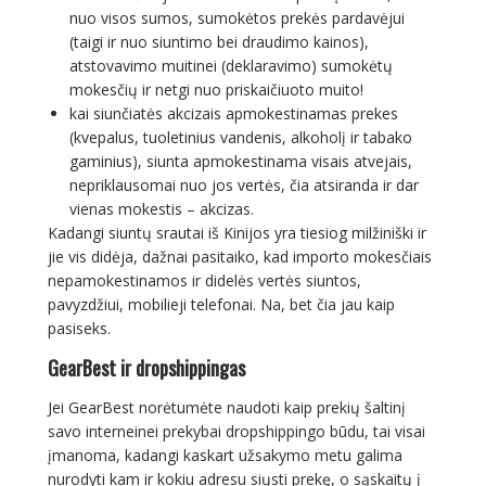
nuo visos sumos, sumokėtos prekės pardavėjui
(taigi ir nuo siuntimo bei draudimo kainos),
atstovavimo muitinei (deklaravimo) sumokėtų
mokesčių ir netgi nuo priskaičiuoto muito!
kai siunčiatės akcizais apmokestinamas prekes
(kvepalus, tuoletinius vandenis, alkoholį ir tabako
gaminius), siunta apmokestinama visais atvejais,
nepriklausomai nuo jos vertės, čia atsiranda ir dar
vienas mokestis – akcizas.
Kadangi siuntų srautai iš Kinijos yra tiesiog milžiniški ir
jie vis didėja, dažnai pasitaiko, kad importo mokesčiais
nepamokestinamos ir didelės vertės siuntos,
pavyzdžiui, mobilieji telefonai. Na, bet čia jau kaip
pasiseks.
GearBest ir dropshippingas
Jei GearBest norėtumėte naudoti kaip prekių šaltinį
savo interneinei prekybai dropshippingo būdu, tai visai
įmanoma, kadangi kaskart užsakymo metu galima
nurodyti kam ir kokiu adresu siųsti prekę, o sąskaitų į