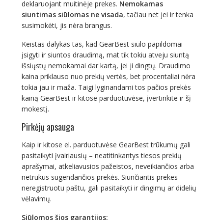
deklaruojant muitinėje prekes.
Nemokamas
siuntimas siūlomas ne visada
, tačiau net jei ir tenka
susimokėti, jis nėra brangus.
Keistas dalykas tas, kad GearBest siūlo papildomai
įsigyti ir siuntos draudimą, mat tik tokiu atveju siuntą
išsiųstų nemokamai dar kartą, jei ji dingtų. Draudimo
kaina priklauso nuo prekių vertės, bet procentaliai nėra
tokia jau ir maža. Taigi lyginandami tos pačios prekės
kainą GearBest ir kitose parduotuvėse, įvertinkite ir šį
mokestį.
Pirkėjų apsauga
Kaip ir kitose el. parduotuvėse GearBest trūkumų gali
pasitaikyti įvairiausių – neatitinkantys tiesos prekių
aprašymai, atkeliavusios pažeistos, neveikiančios arba
netrukus sugendančios prekės. Siunčiantis prekes
neregistruotu paštu, gali pasitaikyti ir dingimų ar didelių
vėlavimų.
Siūlomos šios garantijos: