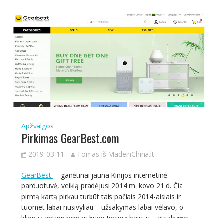
Apžvalgos
Pirkimas GearBest.com
2019-03-11
Tomas iš MadeinChina.lt
GearBest
– ganėtinai jauna Kinijos internetinė
parduotuvė, veiklą pradėjusi 2014 m. kovo 21 d. Čia
pirmą kartą pirkau turbūt tais pačiais 2014-aisiais ir
tuomet labai nusivyliau – užsakymas labai vėlavo, o
klientų aptarnavimas buvo tiesiog baisus – atsakymo