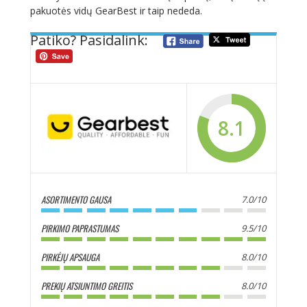
pakuotės vidų GearBest ir taip nededa.
Patiko? Pasidalink:
8.1
ASORTIMENTO GAUSA
7.0/10
PIRKIMO PAPRASTUMAS
9.5/10
PIRKĖJŲ APSAUGA
8.0/10
PREKIŲ ATSIUNTIMO GREITIS
8.0/10