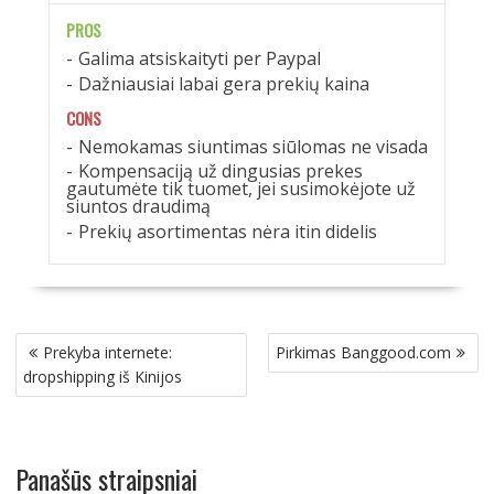
PROS
Galima atsiskaityti per Paypal
Dažniausiai labai gera prekių kaina
CONS
Nemokamas siuntimas siūlomas ne visada
Kompensaciją už dingusias prekes
gautumėte tik tuomet, jei susimokėjote už
siuntos draudimą
Prekių asortimentas nėra itin didelis
Navigacija
Prekyba internete:
Pirkimas Banggood.com
tarp
dropshipping iš Kinijos
įrašų
Panašūs straipsniai