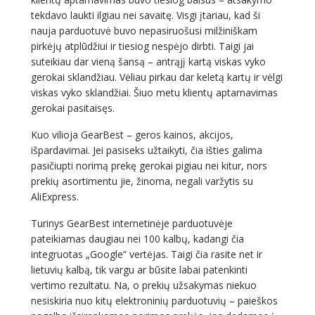
tekdavo laukti ilgiau nei savaitę. Visgi įtariau, kad ši
nauja parduotuvė buvo nepasiruošusi milžiniškam
pirkėjų atplūdžiui ir tiesiog nespėjo dirbti. Taigi jai
suteikiau dar vieną šansą – antrąjį kartą viskas vyko
gerokai sklandžiau. Vėliau pirkau dar keletą kartų ir vėlgi
viskas vyko sklandžiai. Šiuo metu klientų aptarnavimas
gerokai pasitaisęs.
Kuo vilioja GearBest – geros kainos, akcijos,
išpardavimai. Jei pasiseks užtaikyti, čia išties galima
pasičiupti norimą prekę gerokai pigiau nei kitur, nors
prekių asortimentu jie, žinoma, negali varžytis su
AliExpress.
Turinys GearBest internetinėje parduotuvėje
pateikiamas daugiau nei 100 kalbų, kadangi čia
integruotas „Google“ vertėjas. Taigi čia rasite net ir
lietuvių kalbą, tik vargu ar būsite labai patenkinti
vertimo rezultatu. Na, o prekių užsakymas niekuo
nesiskiria nuo kitų elektroninių parduotuvių – paieškos