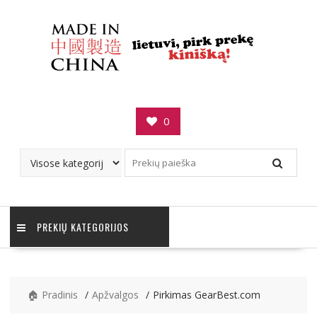
Skip
to
content
0
PREKIŲ KATEGORIJOS
🏠 Pradinis
Apžvalgos
Pirkimas GearBest.com